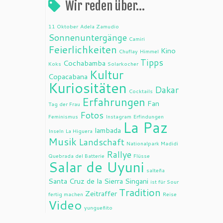
Wir reden über…
11 Oktober
Adela Zamudio
Sonnenuntergänge
Camiri
Feierlichkeiten
Kino
Chuflay
Himmel
Tipps
Cochabamba
Koks
Solarkocher
Kultur
Copacabana
Kuriositäten
Dakar
Cocktails
Erfahrungen
Fan
Tag der Frau
Fotos
Feminismus
Instagram
Erfindungen
La Paz
lambada
Inseln
La Higuera
Musik
Landschaft
Nationalpark Madidi
Rallye
Quebrada del Batterie
Flüsse
Salar de Uyuni
salteña
Santa Cruz de la Sierra
Singani
ist für Sour
Tradition
Zeitraffer
fertig machen
Reise
Video
yungueñito