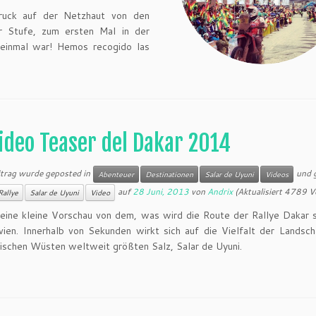
druck auf der Netzhaut von den
r Stufe, zum ersten Mal in der
 einmal war! Hemos recogido las
ideo Teaser del Dakar 2014
itrag wurde geposted in
und 
Abenteuer
Destinationen
Salar de Uyuni
Videos
auf
28 Juni, 2013
von
Andrix
(Aktualisiert 4789 V
Rallye
Salar de Uyuni
Video
 eine kleine Vorschau von dem, was wird die Route der Rallye Dakar
vien. Innerhalb von Sekunden wirkt sich auf die Vielfalt der Landsc
ischen Wüsten weltweit größten Salz, Salar de Uyuni.