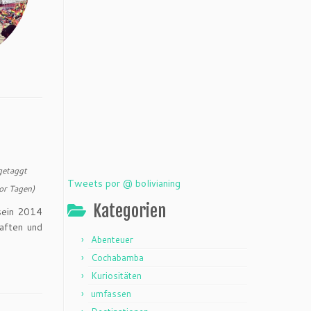
getaggt
Tweets por @ bolivianing
or Tagen)
Kategorien
 sein 2014
haften und
Abenteuer
Cochabamba
Kuriositäten
umfassen