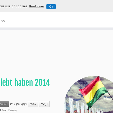
 our use of cookies.
Ok
Read more
Die authentische Erfahrung nach Bol
nos
elebt haben 2014
und getaggt
Videos
Dakar
Rallye
4 Vor Tagen)