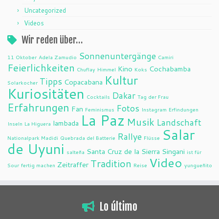
Uncategorized
Videos
Wir reden über…
Sonnenuntergänge
11 Oktober
Adela Zamudio
Camiri
Feierlichkeiten
Kino
Cochabamba
Chuflay
Himmel
Koks
Kultur
Tipps
Copacabana
Solarkocher
Kuriositäten
Dakar
Cocktails
Tag der Frau
Erfahrungen
Fotos
Fan
Feminismus
Instagram
Erfindungen
La Paz
Musik
Landschaft
lambada
Inseln
La Higuera
Salar
Rallye
Nationalpark Madidi
Quebrada del Batterie
Flüsse
de Uyuni
Santa Cruz de la Sierra
Singani
salteña
ist für
Video
Tradition
Zeitraffer
Sour
fertig machen
Reise
yungueñito
Lo último