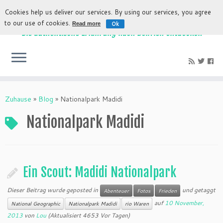
Cookies help us deliver our services. By using our services, you agree
to our use of cookies.
Ok
Read more
Die authentische Erfahrung nach Bolivien entdecken
Zuhause
»
Blog
»
Nationalpark Madidi
Nationalpark Madidi
Ein Scout: Madidi Nationalpark
Dieser Beitrag wurde geposted in
und getaggt
Abenteuer
Fotos
Frieden
auf
10 November,
National Geographic
Nationalpark Madidi
rio Waren
2013
von
Lou
(Aktualisiert 4653 Vor Tagen)