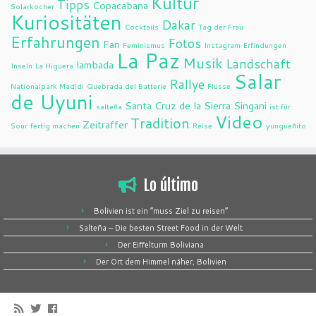
Kultur
Tipps
Copacabana
Solarkocher
Kuriositäten
Dakar
Cocktails
Tag der Frau
Erfahrungen
Fotos
Fan
Feminismus
Instagram
Erfindungen
La Paz
Musik
Landschaft
lambada
Inseln
La Higuera
Salar
Rallye
Nationalpark Madidi
Quebrada del Batterie
Flüsse
de Uyuni
Santa Cruz de la Sierra
Singani
salteña
ist für
Video
Tradition
Zeitraffer
Sour
fertig machen
Reise
yungueñito
Lo último
Bolivien ist ein “muss Ziel zu reisen”
Salteña – Die besten Street Food in der Welt
Der Eiffelturm Boliviana
Der Ort dem Himmel näher, Bolivien