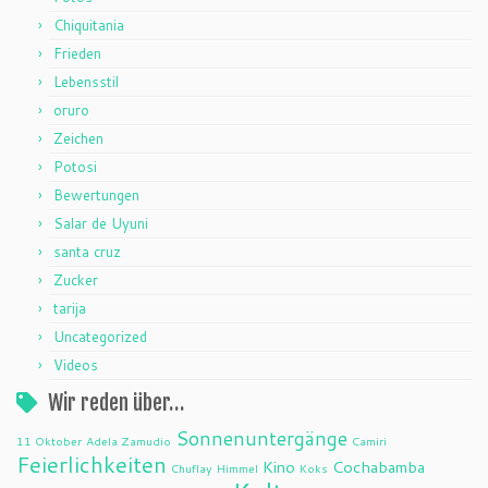
Chiquitania
Frieden
Lebensstil
oruro
Zeichen
Potosi
Bewertungen
Salar de Uyuni
santa cruz
Zucker
tarija
Uncategorized
Videos
Wir reden über…
Sonnenuntergänge
11 Oktober
Adela Zamudio
Camiri
Feierlichkeiten
Kino
Cochabamba
Chuflay
Himmel
Koks