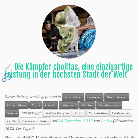
Die Kämpfer cholitas, eine einzigartige
Leistung in der höchsten Stadt der Welt
2
Dieser Beitrag wurde geposted in
Kuriositäten
umfassen
Destinationen
Unterhaltung
Fotos
Frieden
Lebensstil
Zeichen
Uncategorized
und getaggt
Videos
cholitas Kämpfer
Kultur
Kuriositäten
Erfahrungen
auf
10 Dezember, 2013
von
Andrix
(Aktualisiert
La Paz
Tradition
Video
4622 Vor Tagen)
Mehr als 4.000 Meter über dem Meeresspiegel, die höchste Stadt