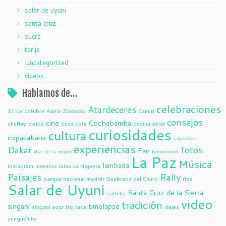
salar de uyuni
santa cruz
sucre
tarija
Uncategorized
videos
Hablamos de…
celebraciones
Atardeceres
11 de octubre
Adela Zamudio
Camiri
consejos
cine
Cochabamba
chuflay
cielos
coca cola
cocina solar
curiosidades
cultura
copacabana
cócteles
experiencias
Dakar
fotos
Fan
dia de la mujer
feminismo
La Paz
Música
lambada
instagram
inventos
islas
La Higuera
Paisajes
Rally
parque nacional madidi
Quebrada del Churo
ríos
Salar de Uyuni
Santa Cruz de la Sierra
salteña
video
tradición
singani
timelapse
singani sour
tiki taka
viajes
yungueñito