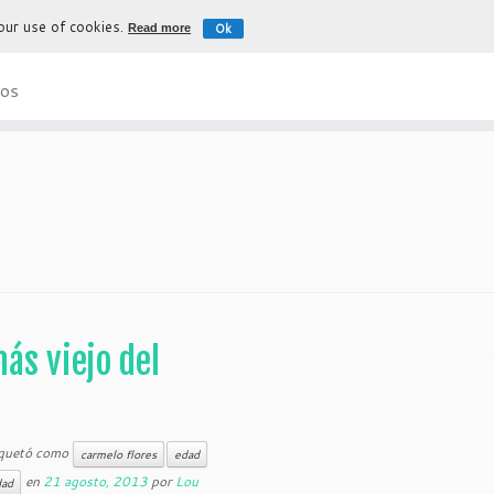
 our use of cookies.
Ok
Read more
La experiencia más auténtica para d
os
ás viejo del
iquetó como
carmelo flores
edad
en
21 agosto, 2013
por
Lou
dad