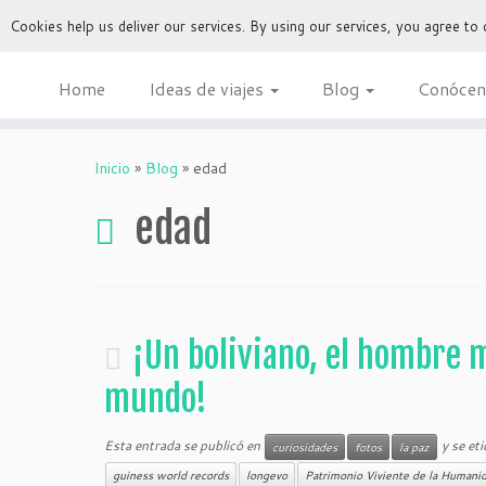
Cookies help us deliver our services. By using our services, you agree to
Home
Ideas de viajes
Blog
Conócen
Inicio
»
Blog
»
edad
edad
¡Un boliviano, el hombre m
mundo!
Esta entrada se publicó en
y se et
curiosidades
fotos
la paz
guiness world records
longevo
Patrimonio Viviente de la Humani