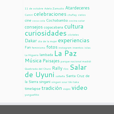
Atardeceres
11 de octubre
Adela Zamudio
celebraciones
Camiri
chuflay
cielos
cine
Cochabamba
coca cola
cocina solar
cultura
consejos
copacabana
curiosidades
cócteles
experiencias
Dakar
dia de la mujer
fotos
Fan
feminismo
instagram
inventos
islas
La Paz
lambada
La Higuera
Música
Paisajes
parque nacional madidi
Salar
Rally
Quebrada del Churo
ríos
de Uyuni
Santa Cruz de
salteña
la Sierra
singani
singani sour
tiki taka
video
tradición
timelapse
viajes
yungueñito