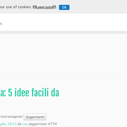
 our use of cookies.
Ok
Leggi tutto
L'esperienza più autentica di
s
: 5 idee facili da
contrassegnati
Suggerimenti
glio, 2013
da
Lou
(aggiornato 4774