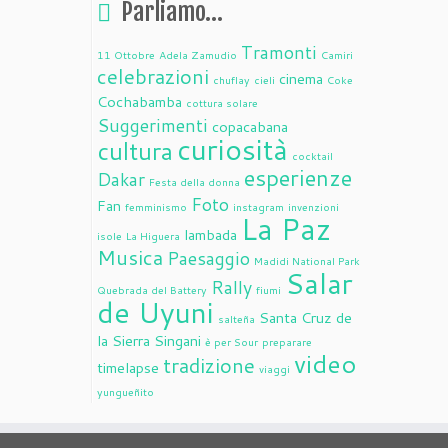
Parliamo…
Tramonti
11 Ottobre
Adela Zamudio
Camiri
celebrazioni
cinema
chuflay
cieli
Coke
Cochabamba
cottura solare
Suggerimenti
copacabana
curiosità
cultura
cocktail
esperienze
Dakar
Festa della donna
Foto
Fan
femminismo
instagram
invenzioni
La Paz
lambada
isole
La Higuera
Musica
Paesaggio
Madidi National Park
Salar
Rally
Quebrada del Battery
fiumi
de Uyuni
Santa Cruz de
salteña
la Sierra
Singani
è per Sour
preparare
video
tradizione
timelapse
viaggi
yungueñito