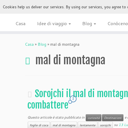
Cookies help us deliver our services. By using our services, you agree to
Casa
Idee di viaggio
Blog
Conóceno
Casa
»
Blog
»
mal di montagna
mal di montagna
Sorojchi il mal di montagna
3
combattere
Questo articole è stato pubblicato in
e 
curiosità
Destinazioni
su
13 Lu
foglie di coca
mal di montagna
lentamente
sorojchi