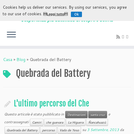
Cookies help us deliver our services. By using our services, you agree
to our use of cookies.
Ok
Leggi tutto
L'esperienza più autentica di scoprire Bolivia
Casa
»
Blog
»
Quebrada del Battery
Quebrada del Battery
L'ultimo percorso del Che
Questo articole è stato pubblicato in
e
Destinazioni
santa cruz
contrassegnati
Camiri
che guevara
La Higuera
Ñancahuazú
su
3 Settembre, 2013
da
Quebrada del Battery
percorso
Vado de Yeso