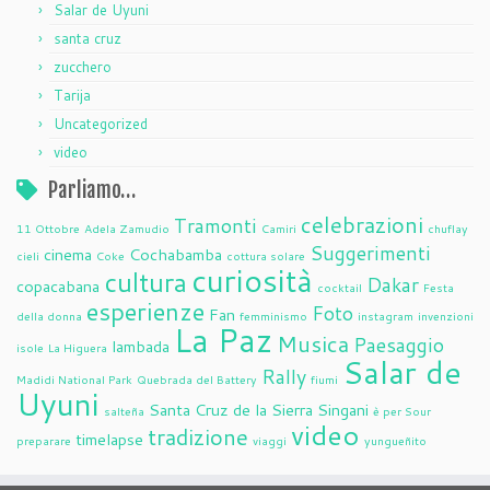
Salar de Uyuni
santa cruz
zucchero
Tarija
Uncategorized
video
Parliamo…
celebrazioni
Tramonti
11 Ottobre
Adela Zamudio
Camiri
chuflay
Suggerimenti
cinema
Cochabamba
cieli
Coke
cottura solare
curiosità
cultura
Dakar
copacabana
cocktail
Festa
esperienze
Foto
Fan
della donna
femminismo
instagram
invenzioni
La Paz
Musica
Paesaggio
lambada
isole
La Higuera
Salar de
Rally
Madidi National Park
Quebrada del Battery
fiumi
Uyuni
Santa Cruz de la Sierra
Singani
salteña
è per Sour
video
tradizione
timelapse
preparare
viaggi
yungueñito