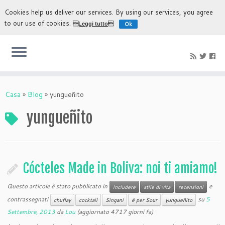
Cookies help us deliver our services. By using our services, you agree
to our use of cookies.
Ok
Leggi tutto
L'esperienza più autentica di scoprire Bolivia
Casa
»
Blog
»
yungueñito
yungueñito
Cócteles Made in Boliva: noi ti amiamo!
Questo articole è stato pubblicato in
e
includere
stile di vita
recensioni
contrassegnati
su
5
chuflay
cocktail
Singani
è per Sour
yungueñito
Settembre, 2013
da
Lou
(aggiornato 4717 giorni fa)