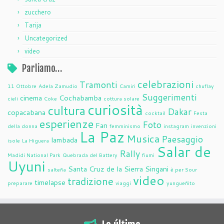
zucchero
Tarija
Uncategorized
video
Parliamo…
celebrazioni
Tramonti
11 Ottobre
Adela Zamudio
Camiri
chuflay
Suggerimenti
cinema
Cochabamba
cieli
Coke
cottura solare
curiosità
cultura
Dakar
copacabana
cocktail
Festa
esperienze
Foto
Fan
della donna
femminismo
instagram
invenzioni
La Paz
Musica
Paesaggio
lambada
isole
La Higuera
Salar de
Rally
Madidi National Park
Quebrada del Battery
fiumi
Uyuni
Santa Cruz de la Sierra
Singani
salteña
è per Sour
video
tradizione
timelapse
preparare
viaggi
yungueñito