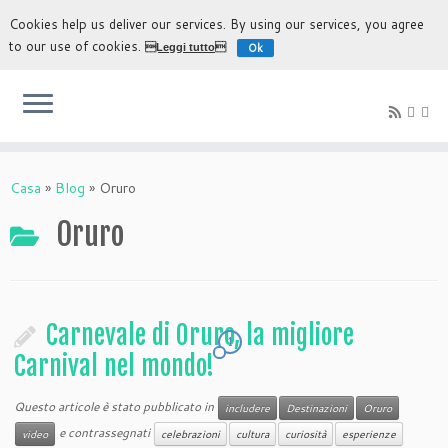
Cookies help us deliver our services. By using our services, you agree
to our use of cookies.
Ok
Leggi tutto
L'esperienza più autentica di scoprire Bolivia
Casa
»
Blog
»
Oruro
Oruro
Carnevale di Oruro, la migliore
1
Carnival nel mondo!
Questo articole è stato pubblicato in
includere
Destinazioni
Oruro
e contrassegnati
video
celebrazioni
cultura
curiosità
esperienze