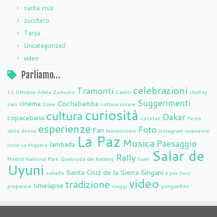
santa cruz
zucchero
Tarija
Uncategorized
video
Parliamo…
celebrazioni
Tramonti
11 Ottobre
Adela Zamudio
Camiri
chuflay
Suggerimenti
cinema
Cochabamba
cieli
Coke
cottura solare
curiosità
cultura
Dakar
copacabana
cocktail
Festa
esperienze
Foto
Fan
della donna
femminismo
instagram
invenzioni
La Paz
Musica
Paesaggio
lambada
isole
La Higuera
Salar de
Rally
Madidi National Park
Quebrada del Battery
fiumi
Uyuni
Santa Cruz de la Sierra
Singani
salteña
è per Sour
video
tradizione
timelapse
preparare
viaggi
yungueñito