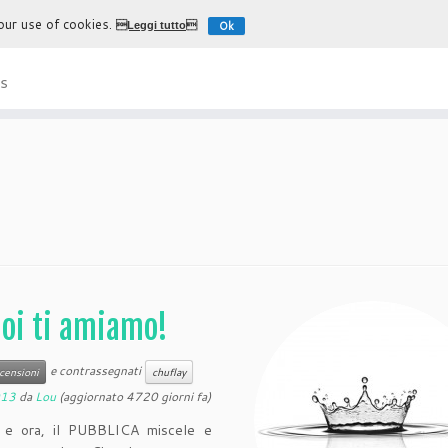
 our use of cookies.
Ok
Leggi tutto
L'esperienza più autentica di
s
noi ti amiamo!
e contrassegnati
censioni
chuflay
013
da
Lou
(aggiornato 4720 giorni fa)
l e ora, il PUBBLICA miscele e