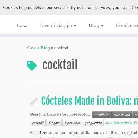
Cookies help us deliver our services. By using our services, you agree to
Casa
Idee di viaggio
Blog
Conóceno
Casa
»
Blog
»
cocktail
cocktail
Cócteles Made in Boliva: 
Questo articole è stato pubblicato in
includere
stile di vita
re
su
5 Settembre, 2
cocktail
Singani
è per Sour
yungueñito
Assistendo ad un boom della nuova cultura cocktai