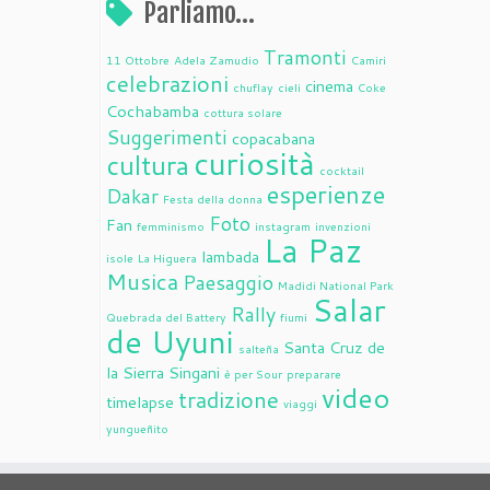
Parliamo…
Tramonti
11 Ottobre
Adela Zamudio
Camiri
celebrazioni
cinema
chuflay
cieli
Coke
Cochabamba
cottura solare
Suggerimenti
copacabana
curiosità
cultura
cocktail
esperienze
Dakar
Festa della donna
Foto
Fan
femminismo
instagram
invenzioni
La Paz
lambada
isole
La Higuera
Musica
Paesaggio
Madidi National Park
Salar
Rally
Quebrada del Battery
fiumi
de Uyuni
Santa Cruz de
salteña
la Sierra
Singani
è per Sour
preparare
video
tradizione
timelapse
viaggi
yungueñito