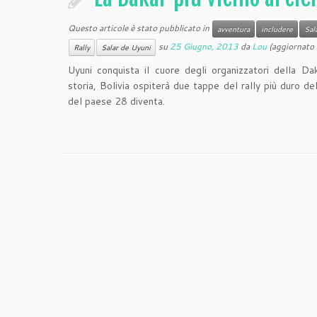
Questo articole è stato pubblicato in
avventura
includere
Sal
su
25 Giugno, 2013
da
Lou
(aggiornato 
Rally
Salar de Uyuni
Uyuni conquista il cuore degli organizzatori della Da
storia, Bolivia ospiterà due tappe del rally più duro 
del paese 28 diventa.