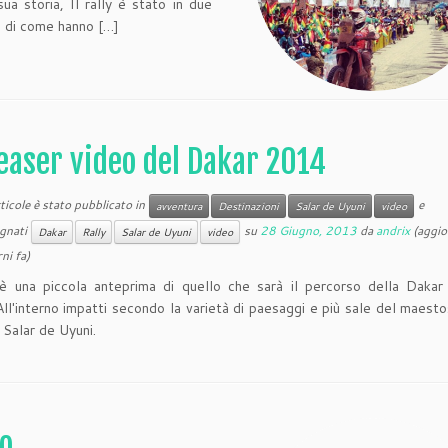
ua storia, Il rally è stato in due
to di come hanno […]
easer video del Dakar 2014
icole è stato pubblicato in
e
avventura
Destinazioni
Salar de Uyuni
video
gnati
su
28 Giugno, 2013
da
andrix
(aggio
Dakar
Rally
Salar de Uyuni
video
ni fa)
è una piccola anteprima di quello che sarà il percorso della Daka
 All'interno impatti secondo la varietà di paesaggi e più sale del maes
 Salar de Uyuni.
lo