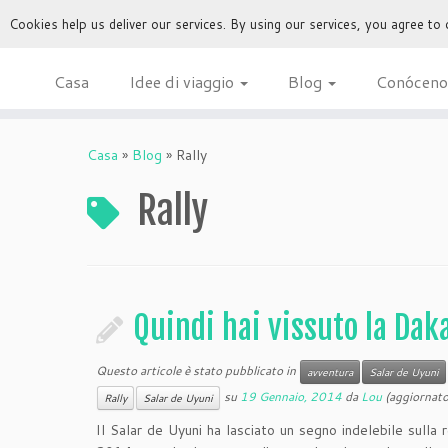
Cookies help us deliver our services. By using our services, you agree to
Casa
Idee di viaggio
Blog
Conóceno
Casa
»
Blog
»
Rally
Rally
Quindi hai vissuto la Dak
Questo articole è stato pubblicato in
avventura
Salar de Uyuni
su
19 Gennaio, 2014
da
Lou
(aggiornato
Rally
Salar de Uyuni
Il Salar de Uyuni ha lasciato un segno indelebile sulla 