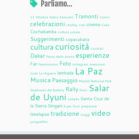
Parliamo…
Tramonti
11 Ottobre
Adela Zamudio
Camiri
celebrazioni
cinema
chuflay
cieli
Coke
Cochabamba
cottura solare
Suggerimenti
copacabana
curiosità
cultura
cocktail
esperienze
Dakar
Festa della donna
Foto
Fan
femminismo
instagram
invenzioni
La Paz
lambada
isole
La Higuera
Musica
Paesaggio
Madidi National Park
Salar
Rally
Quebrada del Battery
fiumi
de Uyuni
Santa Cruz de
salteña
la Sierra
Singani
è per Sour
preparare
video
tradizione
timelapse
viaggi
yungueñito