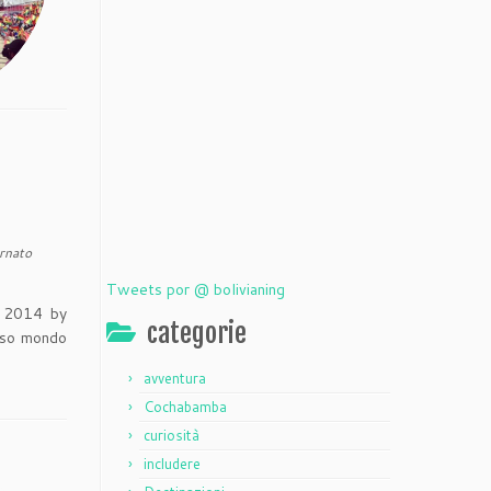
rnato
Tweets por @ bolivianing
r 2014 by
categorie
toso mondo
avventura
Cochabamba
curiosità
includere