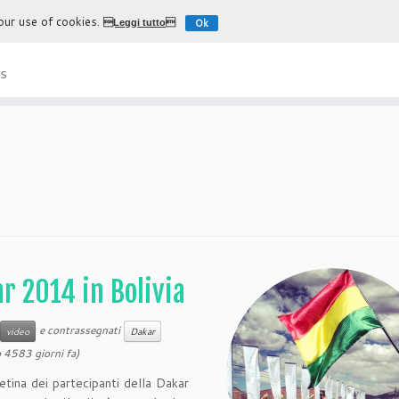
 our use of cookies.
Ok
Leggi tutto
L'esperienza più autentica di
s
ar 2014 in Bolivia
e contrassegnati
video
Dakar
 4583 giorni fa)
retina dei partecipanti della Dakar