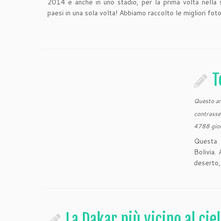
2014 e anche in uno stadio, per la prima volta nella s
paesi in una sola volta! Abbiamo raccolto le migliori fo
T
Questo art
contrasse
4788 gior
Questa 
Bolivia.
deserto,
La Dakar più vicino al cie