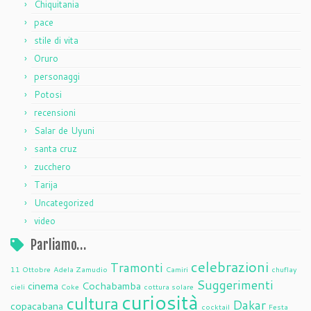
Chiquitania
pace
stile di vita
Oruro
personaggi
Potosi
recensioni
Salar de Uyuni
santa cruz
zucchero
Tarija
Uncategorized
video
Parliamo…
celebrazioni
Tramonti
11 Ottobre
Adela Zamudio
Camiri
chuflay
Suggerimenti
cinema
Cochabamba
cieli
Coke
cottura solare
curiosità
cultura
Dakar
copacabana
cocktail
Festa