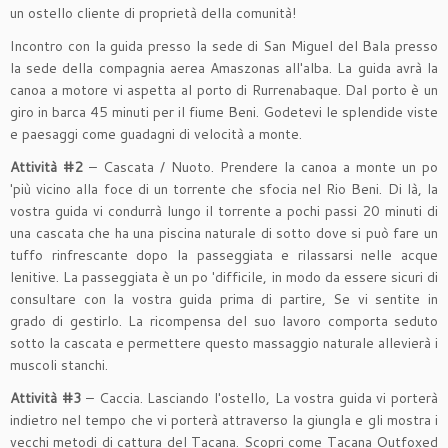
un ostello cliente di proprietà della comunità!
Incontro con la guida presso la sede di San Miguel del Bala presso
la sede della compagnia aerea Amaszonas all'alba. La guida avrà la
canoa a motore vi aspetta al porto di Rurrenabaque. Dal porto è un
giro in barca 45 minuti per il fiume Beni. Godetevi le splendide viste
e paesaggi come guadagni di velocità a monte.
Attività #2
– Cascata / Nuoto. Prendere la canoa a monte un po
'più vicino alla foce di un torrente che sfocia nel Rio Beni. Di là, la
vostra guida vi condurrà lungo il torrente a pochi passi 20 minuti di
una cascata che ha una piscina naturale di sotto dove si può fare un
tuffo rinfrescante dopo la passeggiata e rilassarsi nelle acque
lenitive. La passeggiata è un po 'difficile, in modo da essere sicuri di
consultare con la vostra guida prima di partire, Se vi sentite in
grado di gestirlo. La ricompensa del suo lavoro comporta seduto
sotto la cascata e permettere questo massaggio naturale allevierà i
muscoli stanchi.
Attività #3
– Caccia. Lasciando l'ostello, La vostra guida vi porterà
indietro nel tempo che vi porterà attraverso la giungla e gli mostra i
vecchi metodi di cattura del Tacana. Scopri come Tacana Outfoxed