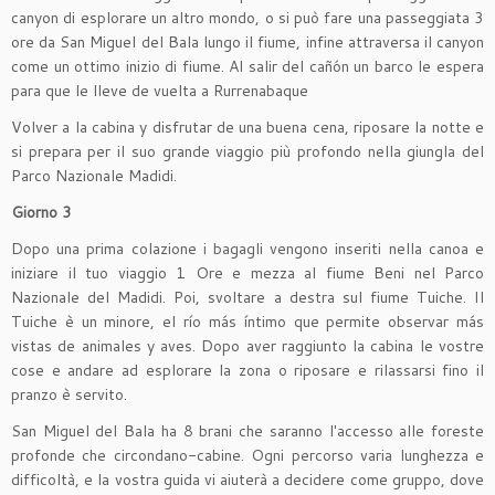
canyon di esplorare un altro mondo, o si può fare una passeggiata 3
ore da San Miguel del Bala lungo il fiume, infine attraversa il canyon
come un ottimo inizio di fiume. Al salir del cañón un barco le espera
para que le lleve de vuelta a Rurrenabaque
Volver a la cabina y disfrutar de una buena cena, riposare la notte e
si prepara per il suo grande viaggio più profondo nella giungla del
Parco Nazionale Madidi.
Giorno 3
Dopo una prima colazione i bagagli vengono inseriti nella canoa e
iniziare il tuo viaggio 1 Ore e mezza al fiume Beni nel Parco
Nazionale del Madidi. Poi, svoltare a destra sul fiume Tuiche. Il
Tuiche è un minore, el río más íntimo que permite observar más
vistas de animales y aves. Dopo aver raggiunto la cabina le vostre
cose e andare ad esplorare la zona o riposare e rilassarsi fino il
pranzo è servito.
San Miguel del Bala ha 8 brani che saranno l'accesso alle foreste
profonde che circondano-cabine. Ogni percorso varia lunghezza e
difficoltà, e la vostra guida vi aiuterà a decidere come gruppo, dove