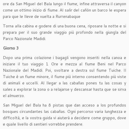
ore da San Miguel del Bala lungo il fiume, infine attraversa il canyon
come un ottimo inizio di fiume. Al salir del cañón un barco le espera
para que le lleve de vuelta a Rurrenabaque
Torna alla cabina e godere di una buona cena, riposare la notte e si
prepara per il suo grande viaggio più profondo nella giungla del
Parco Nazionale Madidi.
Giorno 3
Dopo una prima colazione i bagagli vengono inseriti nella canoa e
iniziare il tuo viaggio 1 Ore e mezza al fiume Beni nel Parco
Nazionale del Madidi. Poi, svoltare a destra sul fiume Tuiche. Il
Tuiche è un fiume minore, il fiume più interno consentendo più viste
di animali e uccelli. Al llegar a las cabañas pones tu las cosas y
sales a explorar la zona o a relajarse y descansar hasta que se sirva
el almuerzo.
San Miguel del Bala ha 8 pistas que dan acceso a los profundos
bosques circundantes las cabañas. Ogni percorso varia lunghezza e
difficoltà, e la vostra guida vi aiuterà a decidere come gruppo, dove
e quale livello di sentieri vorrebbe prendere.