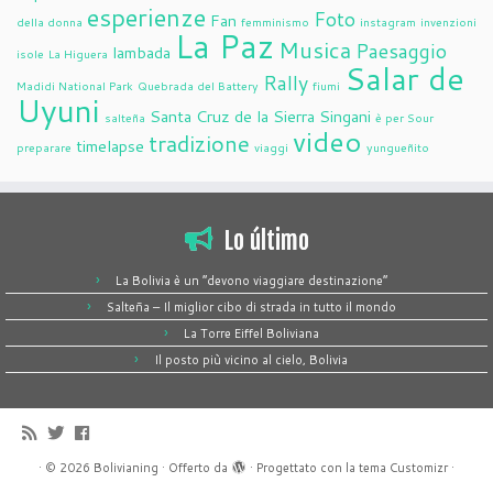
esperienze
Foto
Fan
della donna
femminismo
instagram
invenzioni
La Paz
Musica
Paesaggio
lambada
isole
La Higuera
Salar de
Rally
Madidi National Park
Quebrada del Battery
fiumi
Uyuni
Santa Cruz de la Sierra
Singani
salteña
è per Sour
video
tradizione
timelapse
preparare
viaggi
yungueñito
Lo último
La Bolivia è un “devono viaggiare destinazione”
Salteña – Il miglior cibo di strada in tutto il mondo
La Torre Eiffel Boliviana
Il posto più vicino al cielo, Bolivia
·
© 2026
Bolivianing
·
Offerto da
·
Progettato con la
tema Customizr
·