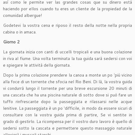
así como le permite ver las grandes cosas que su dinero está
haciendo por ellos cuando tu eres un cliente de la propiedad de la
comunidad albergue!
Godetevi la vostra cena e riposo il resto della notte nella propria
cabina o in amaca.
Giorno 2
La giornata inizia con canti di uccelli tropicali e una buona colazione
in riva al fiume. Una volta terminata la tua guida sarà sedersi con voi
e spiegare le attività della giornata.
Dopo la prima colazione prendere la canoa a monte un po 'più vicino
alla foce di un torrente che sfocia nel Rio Beni. Di là, la vostra guida
vi condurrà lungo il torrente per una breve escursione 20 minuti di
una cascata che ha una piscina naturale di sotto dove si può fare un
tuffo rinfrescante dopo la passeggiata e rilassarsi nelle acque
lenitive. La passeggiata è un po 'difficile, in modo da essere sicuri di
consultare con la vostra guida prima di partire, Se vi sentite in
grado di gestirlo. La ricompensa per il vostro duro lavoro è quello di
sedersi sotto la cascata e permettere questo massaggio naturale
allevierà i muscoli stanchi.