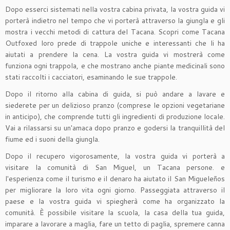
Dopo esserci sistemati nella vostra cabina privata, la vostra guida vi
porterà indietro nel tempo che vi porterà attraverso la giungla e gli
mostra i vecchi metodi di cattura del Tacana. Scopri come Tacana
Outfoxed loro prede di trappole uniche e interessanti che li ha
aiutati a prendere la cena. La vostra guida vi mostrerà come
funziona ogni trappola, e che mostrano anche piante medicinali sono
stati raccolti i cacciatori, esaminando le sue trappole.
Dopo il ritorno alla cabina di guida, si può andare a lavare e
siederete per un delizioso pranzo (comprese le opzioni vegetariane
in anticipo), che comprende tutti gli ingredienti di produzione locale.
Vai a rilassarsi su un'amaca dopo pranzo e godersi la tranquillità del
fiume ed i suoni della giungla.
Dopo il recupero vigorosamente, la vostra guida vi porterà a
visitare la comunità di San Miguel, un Tacana persone. e
l'esperienza come il turismo e il denaro ha aiutato il San Migueleños
per migliorare la loro vita ogni giorno. Passeggiata attraverso il
paese e la vostra guida vi spiegherà come ha organizzato la
comunità. È possibile visitare la scuola, la casa della tua guida,
imparare a lavorare a maglia, fare un tetto di paglia, spremere canna