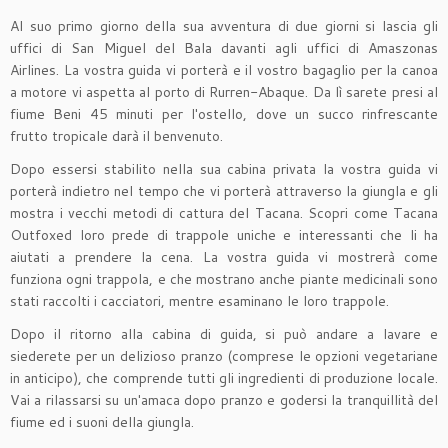
Al suo primo giorno della sua avventura di due giorni si lascia gli
uffici di San Miguel del Bala davanti agli uffici di Amaszonas
Airlines. La vostra guida vi porterà e il vostro bagaglio per la canoa
a motore vi aspetta al porto di Rurren-Abaque. Da lì sarete presi al
fiume Beni 45 minuti per l'ostello, dove un succo rinfrescante
frutto tropicale darà il benvenuto.
Dopo essersi stabilito nella sua cabina privata la vostra guida vi
porterà indietro nel tempo che vi porterà attraverso la giungla e gli
mostra i vecchi metodi di cattura del Tacana. Scopri come Tacana
Outfoxed loro prede di trappole uniche e interessanti che li ha
aiutati a prendere la cena. La vostra guida vi mostrerà come
funziona ogni trappola, e che mostrano anche piante medicinali sono
stati raccolti i cacciatori, mentre esaminano le loro trappole.
Dopo il ritorno alla cabina di guida, si può andare a lavare e
siederete per un delizioso pranzo (comprese le opzioni vegetariane
in anticipo), che comprende tutti gli ingredienti di produzione locale.
Vai a rilassarsi su un'amaca dopo pranzo e godersi la tranquillità del
fiume ed i suoni della giungla.