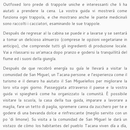
Outfoxed loro prede di trappole uniche e interessanti che li ha
aiutati a prendere la cena. La vostra guida vi mostrerà come
funziona ogni trappola, e che mostrano anche le piante medicinali
sono raccolti i cacciatori, esaminando le sue trappole.
Después de regresar al la cabina se puede ir a lavarse y se sentará
a tomar un delicioso almuerzo (comprese le opzioni vegetariane in
anticipo), che comprende tutti gli ingredienti di produzione locale.
Vai a rilassarsi su un'amaca dopo pranzo e godersi la tranquillità del
fiume ed i suoni della giungla.
Después de que recobró energía su guía le llevará a visitar la
comunidad de San Miguel, un Tacana persone. e l'esperienza come il
turismo e il denaro ha aiutato il San Migueleños per migliorare la
loro vita ogni giorno. Passeggiata attraverso il paese e la vostra
guida vi spiegherà come ha organizzato la comunità. È possibile
visitare la scuola, la casa della tua guida, imparare a lavorare a
maglia, fare un tetto di paglia, spremere canna da zucchero per te e
godere di una bevanda dolce e rinfrescante (meglio servito con un
po 'di limone). Su visita a la comunidad de San Miguel le dará un
vistazo de cómo los habitantes del pueblo Tacana viven día a día,