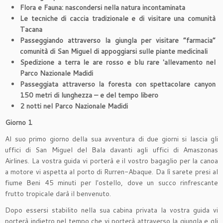
Flora e Fauna: nascondersi nella natura incontaminata
Le tecniche di caccia tradizionale e di visitare una comunità
Tacana
Passeggiando attraverso la giungla per visitare “farmacia”
comunità di San Miguel di appoggiarsi sulle piante medicinali
Spedizione a terra le are rosso e blu rare 'allevamento nel
Parco Nazionale Madidi
Passeggiata attraverso la foresta con spettacolare canyon
150 metri di lunghezza – e del tempo libero
2 notti nel Parco Nazionale Madidi
Giorno 1
Al suo primo giorno della sua avventura di due giorni si lascia gli
uffici di San Miguel del Bala davanti agli uffici di Amaszonas
Airlines. La vostra guida vi porterà e il vostro bagaglio per la canoa
a motore vi aspetta al porto di Rurren-Abaque. Da lì sarete presi al
fiume Beni 45 minuti per l'ostello, dove un succo rinfrescante
frutto tropicale darà il benvenuto.
Dopo essersi stabilito nella sua cabina privata la vostra guida vi
porterà indietro nel tempo che vi porterà attraverso la giungla e gli