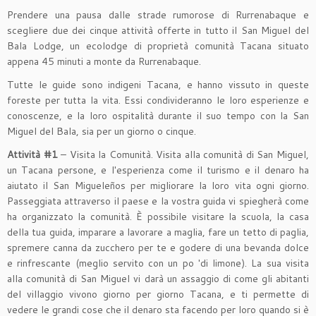
Prendere una pausa dalle strade rumorose di Rurrenabaque e
scegliere due dei cinque attività offerte in tutto il San Miguel del
Bala Lodge, un ecolodge di proprietà comunità Tacana situato
appena 45 minuti a monte da Rurrenabaque.
Tutte le guide sono indigeni Tacana, e hanno vissuto in queste
foreste per tutta la vita. Essi condivideranno le loro esperienze e
conoscenze, e la loro ospitalità durante il suo tempo con la San
Miguel del Bala, sia per un giorno o cinque.
Attività #1
– Visita la Comunità. Visita alla comunità di San Miguel,
un Tacana persone, e l'esperienza come il turismo e il denaro ha
aiutato il San Migueleños per migliorare la loro vita ogni giorno.
Passeggiata attraverso il paese e la vostra guida vi spiegherà come
ha organizzato la comunità. È possibile visitare la scuola, la casa
della tua guida, imparare a lavorare a maglia, fare un tetto di paglia,
spremere canna da zucchero per te e godere di una bevanda dolce
e rinfrescante (meglio servito con un po 'di limone). La sua visita
alla comunità di San Miguel vi darà un assaggio di come gli abitanti
del villaggio vivono giorno per giorno Tacana, e ti permette di
vedere le grandi cose che il denaro sta facendo per loro quando si è