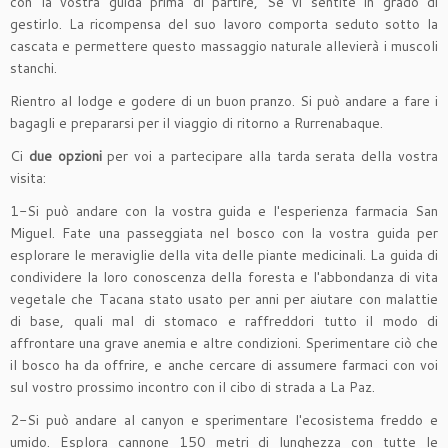
con la vostra guida prima di partire, Se vi sentite in grado di
gestirlo. La ricompensa del suo lavoro comporta seduto sotto la
cascata e permettere questo massaggio naturale allevierà i muscoli
stanchi.
Rientro al lodge e godere di un buon pranzo. Si può andare a fare i
bagagli e prepararsi per il viaggio di ritorno a Rurrenabaque.
Ci
due opzioni
per voi a partecipare alla tarda serata della vostra
visita:
1-Si può andare con la vostra guida e l'esperienza farmacia San
Miguel. Fate una passeggiata nel bosco con la vostra guida per
esplorare le meraviglie della vita delle piante medicinali. La guida di
condividere la loro conoscenza della foresta e l'abbondanza di vita
vegetale che Tacana stato usato per anni per aiutare con malattie
di base, quali mal di stomaco e raffreddori tutto il modo di
affrontare una grave anemia e altre condizioni. Sperimentare ciò che
il bosco ha da offrire, e anche cercare di assumere farmaci con voi
sul vostro prossimo incontro con il cibo di strada a La Paz.
2-Si può andare al canyon e sperimentare l'ecosistema freddo e
umido. Esplora cannone 150 metri di lunghezza con tutte le