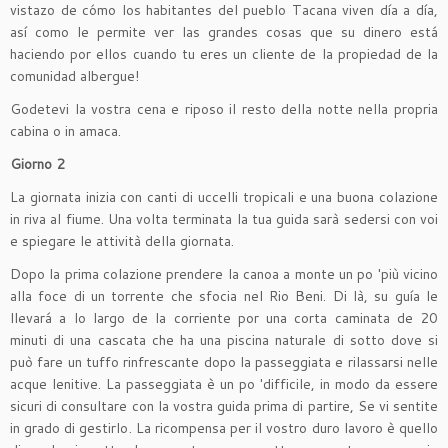
vistazo de cómo los habitantes del pueblo Tacana viven día a día,
así como le permite ver las grandes cosas que su dinero está
haciendo por ellos cuando tu eres un cliente de la propiedad de la
comunidad albergue!
Godetevi la vostra cena e riposo il resto della notte nella propria
cabina o in amaca.
Giorno 2
La giornata inizia con canti di uccelli tropicali e una buona colazione
in riva al fiume. Una volta terminata la tua guida sarà sedersi con voi
e spiegare le attività della giornata.
Dopo la prima colazione prendere la canoa a monte un po 'più vicino
alla foce di un torrente che sfocia nel Rio Beni. Di là, su guía le
llevará a lo largo de la corriente por una corta caminata de 20
minuti di una cascata che ha una piscina naturale di sotto dove si
può fare un tuffo rinfrescante dopo la passeggiata e rilassarsi nelle
acque lenitive. La passeggiata è un po 'difficile, in modo da essere
sicuri di consultare con la vostra guida prima di partire, Se vi sentite
in grado di gestirlo. La ricompensa per il vostro duro lavoro è quello