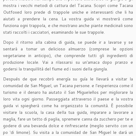
mostra i vecchi metodi di cattura del Tacana. Scopri come Tacana
Outfoxed loro prede di trappole uniche e interessanti che li ha
aiutati a prendere la cena. La vostra guida vi mostrerà come
funziona ogni trappola, e che mostrano anche piante medicinali sono
stati raccolti i cacciatori, esaminando le sue trappole.
Dopo il ritorno alla cabina di guida, se puede ir a lavarse y se
sentará a tomar un delicioso almuerzo (comprese le opzioni
vegetariane in anticipo), che comprende tutti gli ingredienti di
produzione locale. Vai a rilassarsi su un'amaca dopo pranzo e
godersi la tranquillità del fiume ed i suoni della giungla.
Después de que recobró energía su guía le llevará a visitar la
comunidad de San Miguel, un Tacana persone. e l'esperienza come il
turismo e il denaro ha aiutato il San Migueleños per migliorare la
loro vita ogni giorno. Passeggiata attraverso il paese e la vostra
guida vi spiegherà come ha organizzato la comunità. È possibile
visitare la scuola, la casa della tua guida, imparare a lavorare a
maglia, fare un tetto di paglia, spremere canna da zucchero per te e
godere di una bevanda dolce e rinfrescante (meglio servito con un
po 'di limone). Su visita a la comunidad de San Miguel le dará un