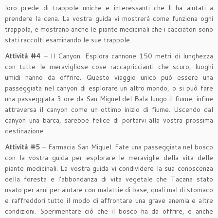
loro prede di trappole uniche e interessanti che li ha aiutati a
prendere la cena. La vostra guida vi mostrerà come funziona ogni
trappola, e mostrano anche le piante medicinali che i cacciatori sono
stati raccolti esaminando le sue trappole.
Attività #4
– Il Canyon. Esplora cannone 150 metri di lunghezza
con tutte le meravigliose cose raccapriccianti che scuro, luoghi
umidi hanno da offrire. Questo viaggio unico può essere una
passeggiata nel canyon di esplorare un altro mondo, o si può fare
una passeggiata 3 ore da San Miguel del Bala lungo il fiume, infine
attraversa il canyon come un ottimo inizio di fiume. Uscendo dal
canyon una barca, sarebbe felice di portarvi alla vostra prossima
destinazione.
Attività #5
– Farmacia San Miguel. Fate una passeggiata nel bosco
con la vostra guida per esplorare le meraviglie della vita delle
piante medicinali. La vostra guida vi condividere la sua conoscenza
della foresta e l'abbondanza di vita vegetale che Tacana stato
usato per anni per aiutare con malattie di base, quali mal di stomaco
e raffreddori tutto il modo di affrontare una grave anemia e altre
condizioni. Sperimentare ciò che il bosco ha da offrire, e anche