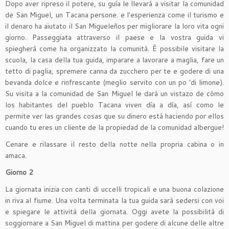
Dopo aver ripreso il potere, su guía le llevará a visitar la comunidad
de San Miguel, un Tacana persone. e l'esperienza come il turismo e
il denaro ha aiutato il San Migueleños per migliorare la loro vita ogni
giorno. Passeggiata attraverso il paese e la vostra guida vi
spiegherà come ha organizzato la comunità. È possibile visitare la
scuola, la casa della tua guida, imparare a lavorare a maglia, fare un
tetto di paglia, spremere canna da zucchero per te e godere di una
bevanda dolce e rinfrescante (meglio servito con un po 'di limone).
Su visita a la comunidad de San Miguel le dará un vistazo de cómo
los habitantes del pueblo Tacana viven día a día, así como le
permite ver las grandes cosas que su dinero está haciendo por ellos
cuando tu eres un cliente de la propiedad de la comunidad albergue!
Cenare e rilassare il resto della notte nella propria cabina o in
amaca.
Giorno 2
La giornata inizia con canti di uccelli tropicali e una buona colazione
in riva al fiume. Una volta terminata la tua guida sarà sedersi con voi
e spiegare le attività della giornata. Oggi avete la possibilità di
soggiornare a San Miguel di mattina per godere di alcune delle altre