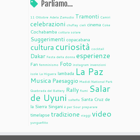
Parliamo…
Tramonti
11 Ottobre
Adela Zamudio
Camiri
celebrazioni
cinema
chuflay
cieli
Coke
Cochabamba
cottura solare
Suggerimenti
copacabana
curiosità
cultura
cocktail
esperienze
Dakar
Festa della donna
Foto
Fan
femminismo
instagram
invenzioni
La Paz
lambada
isole
La Higuera
Musica
Paesaggio
Madidi National Park
Salar
Rally
Quebrada del Battery
fiumi
de Uyuni
Santa Cruz de
salteña
la Sierra
Singani
è per Sour
preparare
video
tradizione
timelapse
viaggi
yungueñito