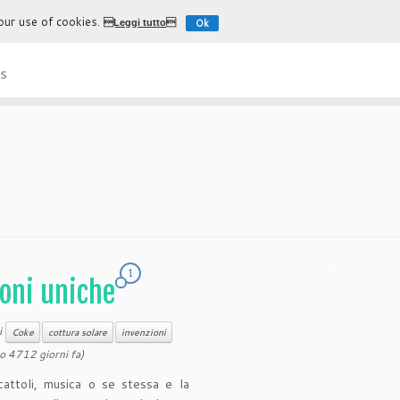
 our use of cookies.
Ok
Leggi tutto
L'esperienza più autentica di
s
1
ioni uniche
i
Coke
cottura solare
invenzioni
o 4712 giorni fa)
cattoli, musica o se stessa e la