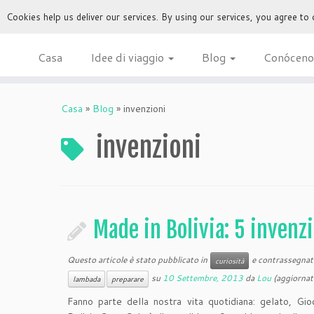
Cookies help us deliver our services. By using our services, you agree to
Casa
Idee di viaggio
Blog
Conóceno
Casa
»
Blog
»
invenzioni
invenzioni
Made in Bolivia: 5 invenz
Questo articole è stato pubblicato in
e contrassegnat
curiosità
su
10 Settembre, 2013
da
Lou
(aggiornat
lambada
preparare
Fanno parte della nostra vita quotidiana: gelato, Gio