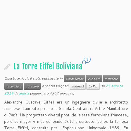
1
La Torre Eiffel Boliviana
Questo articole è stato pubblicato in
Cochabamba
curiosità
includere
e contrassegnati
su
23 Agosto,
recensioni
zucchero
curiosità
La Paz
2014
da
andrix
(aggiornato 4367 giorni fa)
Alexandre Gustave Eiffel era un ingegnere civile e architetto
francese. Laureato presso la Scuola Centrale di Arti e Manifatture
di París, Ha progettato diversi ponti della rete ferroviaria francese,
pero su mayor y más conocido éxito arquitectónico es la famosa
Torre Eiffel, costruita per l'Esposizione Universale 1889. En