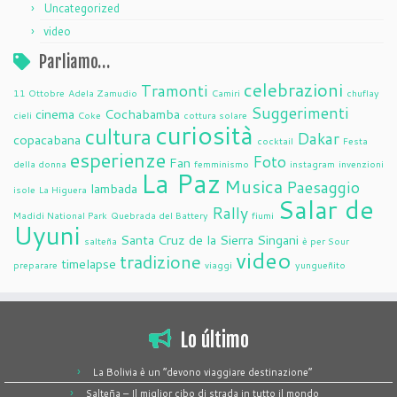
Uncategorized
video
Parliamo…
celebrazioni
Tramonti
11 Ottobre
Adela Zamudio
Camiri
chuflay
Suggerimenti
cinema
Cochabamba
cieli
Coke
cottura solare
curiosità
cultura
Dakar
copacabana
cocktail
Festa
esperienze
Foto
Fan
della donna
femminismo
instagram
invenzioni
La Paz
Musica
Paesaggio
lambada
isole
La Higuera
Salar de
Rally
Madidi National Park
Quebrada del Battery
fiumi
Uyuni
Santa Cruz de la Sierra
Singani
salteña
è per Sour
video
tradizione
timelapse
preparare
viaggi
yungueñito
Lo último
La Bolivia è un “devono viaggiare destinazione”
Salteña – Il miglior cibo di strada in tutto il mondo