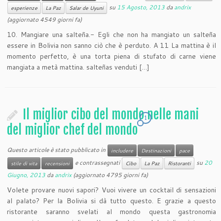
su
15 Agosto, 2013
da
andrix
esperienze
La Paz
Salar de Uyuni
(aggiornato 4549 giorni fa)
10. Mangiare una salteña.- Egli che non ha mangiato un salteña
essere in Bolivia non sanno ciò che è perduto. A 11 La mattina è il
momento perfetto, è una torta piena di stufato di carne viene
mangiata a metà mattina. salteñas venduti […]
Il miglior cibo del mondo nelle mani
1
del miglior chef del mondo
Questo articole è stato pubblicato in
includere
Destinazioni
pace
e contrassegnati
su
20
stile di vita
recensioni
Cibo
La Paz
Ristoranti
Giugno, 2013
da
andrix
(aggiornato 4795 giorni fa)
Volete provare nuovi sapori? Vuoi vivere un cocktail di sensazioni
al palato? Per la Bolivia si dà tutto questo. E grazie a questo
ristorante saranno svelati al mondo questa gastronomia