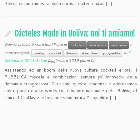
Bolivia encontramos también obras arquitectónicas […]
Cócteles Made in Boliva: noi ti amiamo!
Questo articole è stato pubblicato in
e
includere
stile di vita
recensioni
contrassegnati
su
5
chuflay
cocktail
Singani
è per Sour
yungueñito
Settembre, 2013
da
Lou
(aggiornato 4719 giorni fa)
Assistendo ad un boom della nuova cultura cocktail e ora, il
PUBBLICA miscele e combinazioni sempre più innovativi della
domanda trasgressiva. Ci uniamo questa tendenza e aderezamos
nostri partiti e afterworks con il liquore nazionale della Bolivia, el
amici. Il Chuflay e le bevande sono mitica Yungueñito […]