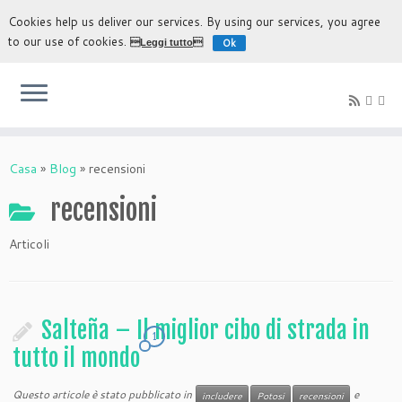
Cookies help us deliver our services. By using our services, you agree
to our use of cookies.
Ok
Leggi tutto
L'esperienza più autentica di scoprire Bolivia
Casa
»
Blog
»
recensioni
recensioni
Articoli
Salteña – Il miglior cibo di strada in
1
tutto il mondo
Questo articole è stato pubblicato in
e
includere
Potosi
recensioni