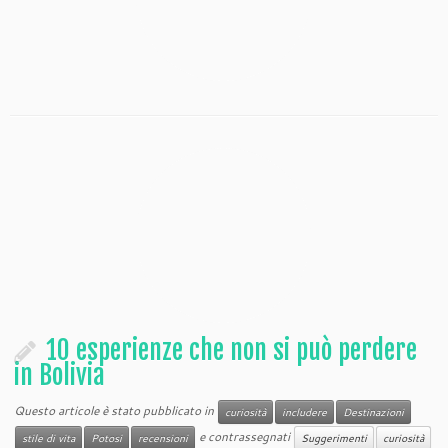
10 esperienze che non si può perdere
in Bolivia
Questo articole è stato pubblicato in
curiosità
includere
Destinazioni
e contrassegnati
stile di vita
Potosi
recensioni
Suggerimenti
curiosità