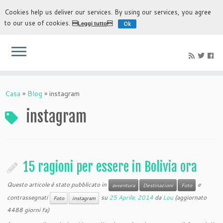
Cookies help us deliver our services. By using our services, you agree
to our use of cookies.
Ok
Leggi tutto
L'esperienza più autentica di scoprire Bolivia
Casa
»
Blog
»
instagram
instagram
15 ragioni per essere in Bolivia ora
Questo articole è stato pubblicato in
e
avventura
Destinazioni
Foto
contrassegnati
su
25 Aprile, 2014
da
Lou
(aggiornato
Foto
instagram
4488 giorni fa)