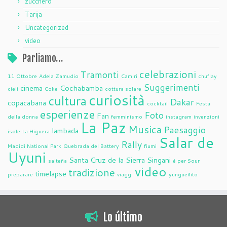
zucchero
Tarija
Uncategorized
video
Parliamo…
celebrazioni
Tramonti
11 Ottobre
Adela Zamudio
Camiri
chuflay
Suggerimenti
cinema
Cochabamba
cieli
Coke
cottura solare
curiosità
cultura
Dakar
copacabana
cocktail
Festa
esperienze
Foto
Fan
della donna
femminismo
instagram
invenzioni
La Paz
Musica
Paesaggio
lambada
isole
La Higuera
Salar de
Rally
Madidi National Park
Quebrada del Battery
fiumi
Uyuni
Santa Cruz de la Sierra
Singani
salteña
è per Sour
video
tradizione
timelapse
preparare
viaggi
yungueñito
Lo último