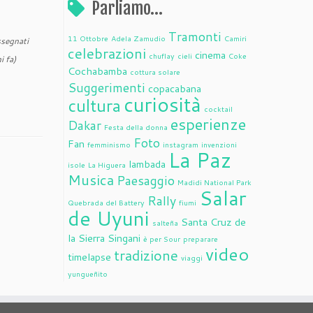
Parliamo…
Tramonti
11 Ottobre
Adela Zamudio
Camiri
segnati
celebrazioni
cinema
chuflay
cieli
Coke
i fa)
Cochabamba
cottura solare
Suggerimenti
copacabana
curiosità
cultura
cocktail
esperienze
Dakar
Festa della donna
Foto
Fan
femminismo
instagram
invenzioni
La Paz
lambada
isole
La Higuera
Musica
Paesaggio
Madidi National Park
Salar
Rally
Quebrada del Battery
fiumi
de Uyuni
Santa Cruz de
salteña
la Sierra
Singani
è per Sour
preparare
video
tradizione
timelapse
viaggi
yungueñito