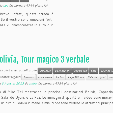
da
Lou
(aggiornato 4744 giorni fa)
breve. Infatti, questa strada è
e il vostro sono emozioni forti,
ienza vi innamorerete! In auto o in
olivia, Tour magico 3 verbale
icole è stato pubblicato in
includere
Destinazioni
angolo fan
pace
Salar de 
contrassegnati
Tramonti
copacabana
La Paz
Lago Titicaca
Salar de Uyuni
ti
u
6 Agosto, 2013
da
andrix
(aggiornato 4754 giorni fa)
 di Mike Tel mostrando le principali destinazioni Bolivia, Copacab
, Salar de Uyuni, e La Paz. Le immagini di qualità e il video sono meravig
 un giro di Bolivia in meno 3 minuti possono vedere le attrazioni principa