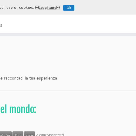
 our use of cookies.
Ok
Leggi tutto
L'esperienza più autentica di
s
 e raccontaci la tua esperienza
del mondo:
e contrassegnati
olo fan
Foto
pace