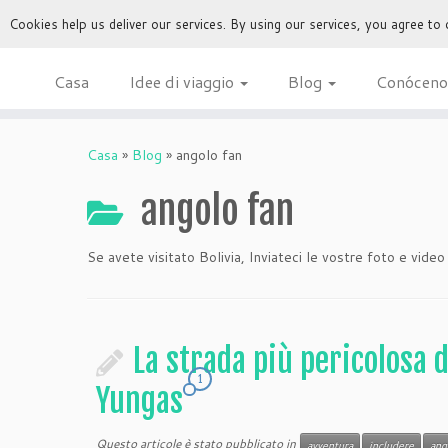
Cookies help us deliver our services. By using our services, you agree to
Casa
Idee di viaggio
Blog
Conóceno
Casa
»
Blog
»
angolo fan
angolo fan
Se avete visitato Bolivia, Inviateci le vostre foto e video
La strada più pericolosa 
1
Yungas
Questo articole è stato pubblicato in
avventura
includere
ang