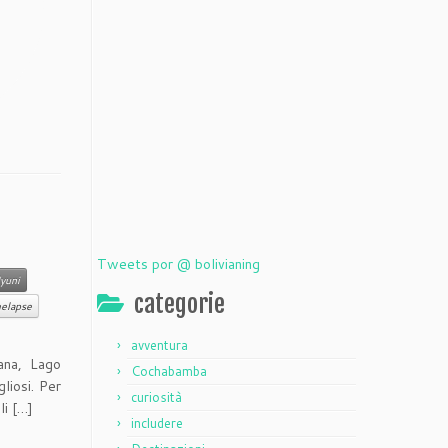
Tweets por @ bolivianing
Uyuni
categorie
melapse
avventura
ana, Lago
Cochabamba
liosi. Per
curiosità
li […]
includere