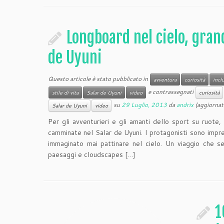
Longboard nel cielo, gran
de Uyuni
Questo articole è stato pubblicato in
avventura
curiosità
incl
e contrassegnati
stile di vita
Salar de Uyuni
video
curiosità
su
29 Luglio, 2013
da
andrix
(aggiornat
Salar de Uyuni
video
Per gli avventurieri e gli amanti dello sport su ruote
camminate nel Salar de Uyuni. I protagonisti sono impr
immaginato mai pattinare nel cielo. Un viaggio che se
paesaggi e cloudscapes […]
1