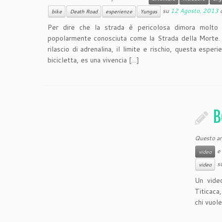
su
12 Agosto, 2013
bike
Death Road
esperienze
Yungas
Per dire che la strada è pericolosa dimora molto 
popolarmente conosciuta come la Strada della Morte. S
rilascio di adrenalina, il limite e rischio, questa esper
bicicletta,
es una vivencia
[…]
B
Questo art
e 
video
s
video
Un video
Titicaca
chi vuole