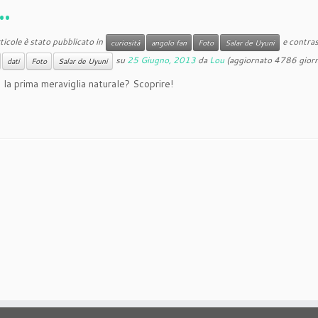
…
icole è stato pubblicato in
e contras
curiosità
angolo fan
Foto
Salar de Uyuni
su
25 Giugno, 2013
da
Lou
(aggiornato 4786 giorn
dati
Foto
Salar de Uyuni
 la prima meraviglia naturale? Scoprire!