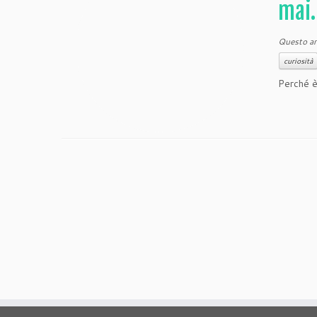
mai
Questo art
curiosità
Perché è