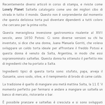
Recentemente diversi articoli in corso di stampa, e riviste come
Lonely Planet
Salteña catalogato come uno dei migliori cibo di
strada in tutto il mondo. Questo non è sorprendente dal momento
che questa deliziosa torta può diventare dipendenti a tutti coloro
che cercano per la prima volta.
Questa meravigliosa invenzione gastronomica risalente al XVII
secolo, anno 1650 Potosi. Ci sono diverse versioni su chi ha
inventato, si dice che una donna, Juana Manuela Gorriti, che voleva
sviluppare un caldo torta ideale per affrontare il freddo Potosi e
questa donna è venuto da Salta, Argentina, in modo che essi
soprannominato salteñas. Questa donna ha ottenuto il perfetto mix
di ingredienti che ha portato a Salta.
Ingredienti tipici di questa torta sono: stufato, papa, arveja il
Guisante, uovo sodo, olive, e il riempimento di brodo di carne caldo.
La tradizione è quello di mangiare una metà mattina Salta, la 11 E 'il
momento perfetto per fermarsi e andare a mangiare un salteña un
banco di mercato, ristorante o bar.
È possibile pranzare e salteñas è cresciuta e si sono sviluppati