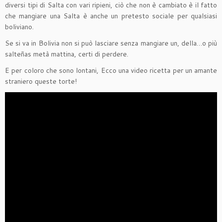
diversi tipi di Salta con vari ripieni, ciò che non è cambiato è il fatto
che mangiare una Salta è anche un pretesto sociale per qualsiasi
boliviano.
Se si va in Bolivia non si può lasciare senza mangiare un, della…o più
salteñas metà mattina, certi di perdere.
E per coloro che sono lontani, Ecco una video ricetta per un amante
straniero queste torte!