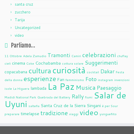
santa cruz
zucchero
Tarija
Uncategorized
video
Parliamo…
celebrazioni
Tramonti
11 Ottobre
Adela Zamudio
Camiri
chuflay
Suggerimenti
cinema
Cochabamba
cieli
Coke
cottura solare
curiosità
cultura
Dakar
copacabana
cocktail
Festa
esperienze
Foto
Fan
della donna
femminismo
instagram
invenzioni
La Paz
Musica
Paesaggio
lambada
isole
La Higuera
Salar de
Rally
Madidi National Park
Quebrada del Battery
fiumi
Uyuni
Santa Cruz de la Sierra
Singani
salteña
è per Sour
video
tradizione
timelapse
preparare
viaggi
yungueñito