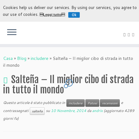
Cookies help us deliver our services. By using our services, you agree to
our use of cookies.
Ok
Leggi tutto
L'esperienza più autentica di scoprire Bolivia
Casa
»
Blog
»
includere
»
Salteña – Il miglior cibo di strada in tutto
il mondo
Salteña – Il miglior cibo di strada
1
in tutto il mondo
Questo articole è stato pubblicato in
e
includere
Potosi
recensioni
contrassegnati
su
10 Novembre, 2014
da
andrix
(aggiornato 4289
salteña
giorni fa)