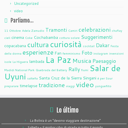
Uncategorized
video
Parliamo…
celebrazioni
Tramonti
11 Ottobre
Adela Zamudio
Camiri
chuflay
Suggerimenti
cinema
Cochabamba
cieli
Coke
cottura solare
curiosità
cultura
Dakar
copacabana
cocktail
Festa
esperienze
Foto
Fan
della donna
femminismo
instagram
invenzioni
La Paz
Musica
Paesaggio
lambada
isole
La Higuera
Salar de
Rally
Madidi National Park
Quebrada del Battery
fiumi
Uyuni
Santa Cruz de la Sierra
Singani
salteña
è per Sour
video
tradizione
timelapse
preparare
viaggi
yungueñito
Lo último
La Bolivia è un “devono viaggiare destinazione”
Salteña – Il miglior cibo di strada in tutto il mondo