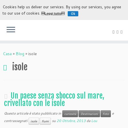
Cookies help us deliver our services. By using our services, you agree
to our use of cookies.
Ok
Leggi tutto
L'esperienza più autentica di scoprire Bolivia
Casa
»
Blog
»
isole
isole
Un paese senza sbocco sul mare,
crivellato con le isole
Questo articole è stato pubblicato in
e
curiosità
Destinazioni
Foto
contrassegnati
su
20 Ottobre, 2013
da
Lou
isole
fiumi