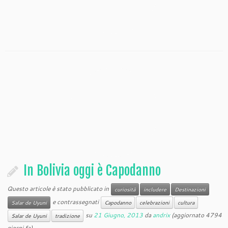
In Bolivia oggi è Capodanno
Questo articole è stato pubblicato in
curiosità
includere
Destinazioni
e contrassegnati
Salar de Uyuni
Capodanno
celebrazioni
cultura
su
21 Giugno, 2013
da
andrix
(aggiornato 4794
Salar de Uyuni
tradizione
giorni fa)