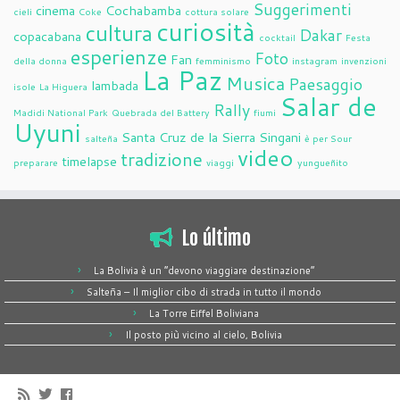
Suggerimenti
cinema
Cochabamba
cieli
Coke
cottura solare
curiosità
cultura
Dakar
copacabana
cocktail
Festa
esperienze
Foto
Fan
della donna
femminismo
instagram
invenzioni
La Paz
Musica
Paesaggio
lambada
isole
La Higuera
Salar de
Rally
Madidi National Park
Quebrada del Battery
fiumi
Uyuni
Santa Cruz de la Sierra
Singani
salteña
è per Sour
video
tradizione
timelapse
preparare
viaggi
yungueñito
Lo último
La Bolivia è un “devono viaggiare destinazione”
Salteña – Il miglior cibo di strada in tutto il mondo
La Torre Eiffel Boliviana
Il posto più vicino al cielo, Bolivia