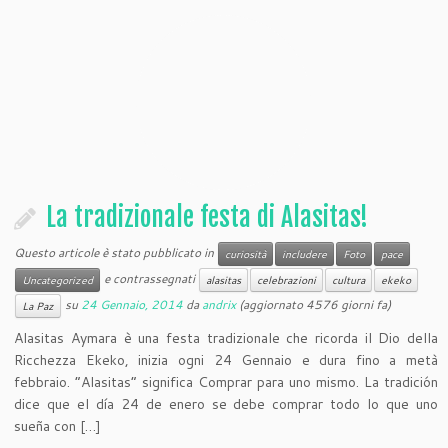
La tradizionale festa di Alasitas!
Questo articole è stato pubblicato in
curiosità
includere
Foto
pace
e contrassegnati
Uncategorized
alasitas
celebrazioni
cultura
ekeko
su
24 Gennaio, 2014
da
andrix
(aggiornato 4576 giorni fa)
La Paz
Alasitas Aymara è una festa tradizionale che ricorda il Dio della
Ricchezza Ekeko, inizia ogni 24 Gennaio e dura fino a metà
febbraio. “Alasitas” significa Comprar para uno mismo. La tradición
dice que el día 24 de enero se debe comprar todo lo que uno
sueña con […]