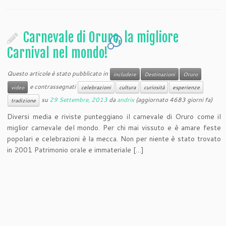
Carnevale di Oruro, la migliore
1
Carnival nel mondo!
Questo articole è stato pubblicato in
includere
Destinazioni
Oruro
e contrassegnati
video
celebrazioni
cultura
curiosità
esperienze
su
29 Settembre, 2013
da
andrix
(aggiornato 4683 giorni fa)
tradizione
Diversi media e riviste punteggiano il carnevale di Oruro come il
miglior carnevale del mondo. Per chi mai vissuto e è amare feste
popolari e celebrazioni è la mecca. Non per niente è stato trovato
in 2001 Patrimonio orale e immateriale […]