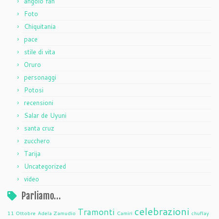
angolo fan
Foto
Chiquitania
pace
stile di vita
Oruro
personaggi
Potosi
recensioni
Salar de Uyuni
santa cruz
zucchero
Tarija
Uncategorized
video
Parliamo…
celebrazioni
Tramonti
11 Ottobre
Adela Zamudio
Camiri
chuflay