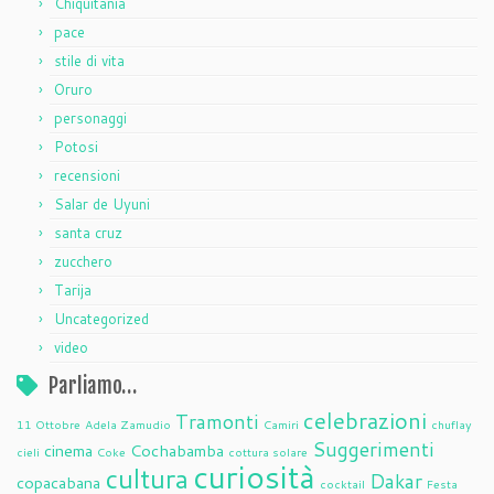
Chiquitania
pace
stile di vita
Oruro
personaggi
Potosi
recensioni
Salar de Uyuni
santa cruz
zucchero
Tarija
Uncategorized
video
Parliamo…
celebrazioni
Tramonti
11 Ottobre
Adela Zamudio
Camiri
chuflay
Suggerimenti
cinema
Cochabamba
cieli
Coke
cottura solare
curiosità
cultura
Dakar
copacabana
cocktail
Festa