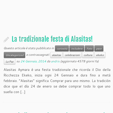
La tradizionale festa di Alasitas!
Questo articole è stato pubblicato in
curiosità
includere
Foto
pace
e contrassegnati
Uncategorized
alasitas
celebrazioni
cultura
ekeko
su
24 Gennaio, 2014
da
andrix
(aggiornato 4578 giorni fa)
La Paz
Alasitas Aymara è una festa tradizionale che ricorda il Dio della
Ricchezza Ekeko, inizia ogni 24 Gennaio e dura fino a metà
febbraio. “Alasitas” significa Comprar para uno mismo. La tradición
dice que el día 24 de enero se debe comprar todo lo que uno
sueña con […]