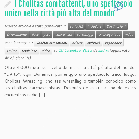
I Cholitas combattenti, uno spettacolo
2
unico nella città più alta del mondo
Questo articole è stato pubblicato in
curiosità
includere
Destinazioni
Divertimento
Foto
pace
stile di vita
personaggi
Uncategorized
video
e contrassegnati
Cholitas combattenti
cultura
curiosità
esperienze
su
10 Dicembre, 2013
da
andrix
(aggiornato
La Paz
tradizione
video
4623 giorni fa)
Oltre 4.000 metri sul livello del mare, la città più alta del mondo,
“L'Alto”, ogni Domenica pomeriggio uno spettacolo unico luogo,
Cholitas Wrestling, cholitas wrestling o también conocido como
las cholitas catchascanistas. Después de asistir a uno de estos
encuentros nadie […]