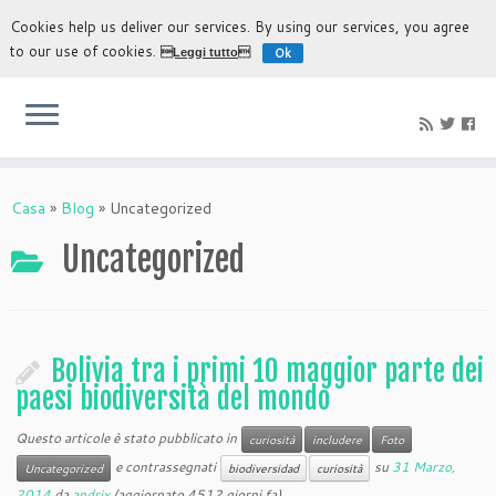
Cookies help us deliver our services. By using our services, you agree
to our use of cookies.
Ok
Leggi tutto
L'esperienza più autentica di scoprire Bolivia
Casa
»
Blog
»
Uncategorized
Uncategorized
Bolivia tra i primi 10 maggior parte dei
paesi biodiversità del mondo
Questo articole è stato pubblicato in
curiosità
includere
Foto
e contrassegnati
su
31 Marzo,
Uncategorized
biodiversidad
curiosità
2014
da
andrix
(aggiornato 4512 giorni fa)