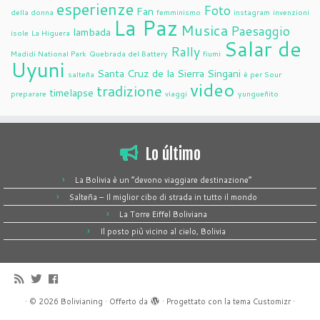
esperienze
Foto
Fan
della donna
femminismo
instagram
invenzioni
La Paz
Musica
Paesaggio
lambada
isole
La Higuera
Salar de
Rally
Madidi National Park
Quebrada del Battery
fiumi
Uyuni
Santa Cruz de la Sierra
Singani
salteña
è per Sour
video
tradizione
timelapse
preparare
viaggi
yungueñito
Lo último
La Bolivia è un “devono viaggiare destinazione”
Salteña – Il miglior cibo di strada in tutto il mondo
La Torre Eiffel Boliviana
Il posto più vicino al cielo, Bolivia
·
© 2026
Bolivianing
·
Offerto da
·
Progettato con la
tema Customizr
·