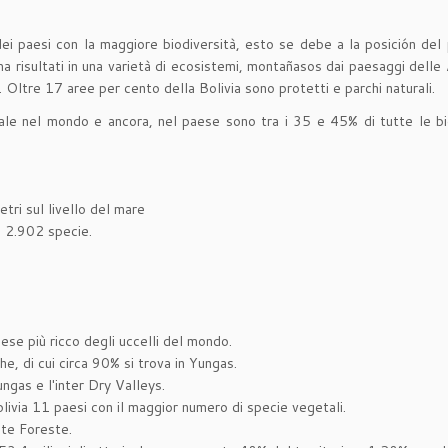
i paesi con la maggiore biodiversità, esto se debe a la posición del 
ima risultati in una varietà di ecosistemi, montañasos dai paesaggi delle 
Oltre 17 aree per cento della Bolivia sono protetti e parchi naturali.
ale nel mondo e ancora, nel paese sono tra i 35 e 45% di tutte le bi
etri sul livello del mare
ca 2.902 specie.
aese più ricco degli uccelli del mondo.
e, di cui circa 90% si trova in Yungas.
gas e l'inter Dry Valleys.
livia 11 paesi con il maggior numero di specie vegetali.
nte Foreste.