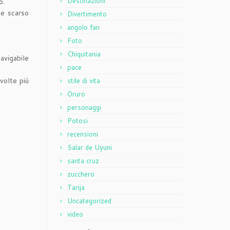
Destinazioni
o.
 e scarso
Divertimento
angolo fan
Foto
Chiquitania
avigabile
pace
volte più
stile di vita
Oruro
personaggi
Potosi
recensioni
Salar de Uyuni
santa cruz
zucchero
Tarija
Uncategorized
video