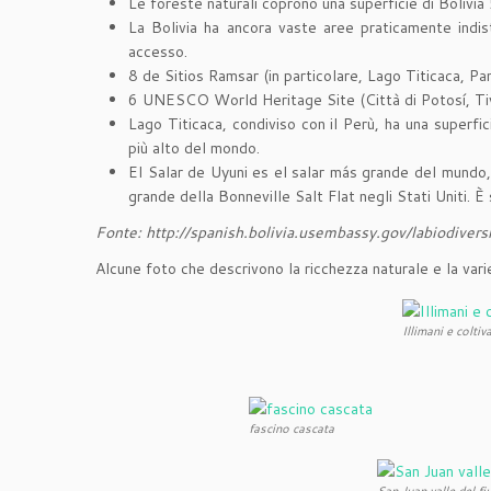
Le foreste naturali coprono una superficie di Bolivia
La Bolivia ha ancora vaste aree praticamente indi
accesso.
8 de Sitios Ramsar (in particolare, Lago Titicaca, Pan
6 UNESCO World Heritage Site (Città di Potosí, T
Lago Titicaca, condiviso con il Perù, ha una superfic
più alto del mondo.
El Salar de Uyuni es el salar más grande del mundo,
grande della Bonneville Salt Flat negli Stati Uniti.
Fonte: http://spanish.bolivia.usembassy.gov/labiodive
Alcune foto che descrivono la ricchezza naturale e la vari
Illimani e coltiv
fascino cascata
San Juan valle del fi