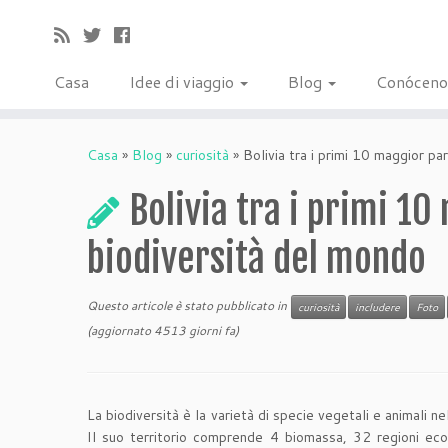
Casa
Idee di viaggio
Blog
Conóceno
Casa
»
Blog
»
curiosità
»
Bolivia tra i primi 10 maggior pa
Bolivia tra i primi 10
biodiversità del mondo
Questo articole è stato pubblicato in
curiosità
includere
Foto
(aggiornato 4513 giorni fa)
La biodiversità è la varietà di specie vegetali e animali ne
Il suo territorio comprende 4 biomassa, 32 regioni ec