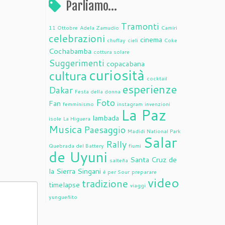
Parliamo…
Tramonti
11 Ottobre
Adela Zamudio
Camiri
celebrazioni
cinema
chuflay
cieli
Coke
Cochabamba
cottura solare
Suggerimenti
copacabana
curiosità
cultura
cocktail
esperienze
Dakar
Festa della donna
Foto
Fan
femminismo
instagram
invenzioni
La Paz
lambada
isole
La Higuera
Musica
Paesaggio
Madidi National Park
Salar
Rally
Quebrada del Battery
fiumi
de Uyuni
Santa Cruz de
salteña
la Sierra
Singani
è per Sour
preparare
video
tradizione
timelapse
viaggi
yungueñito