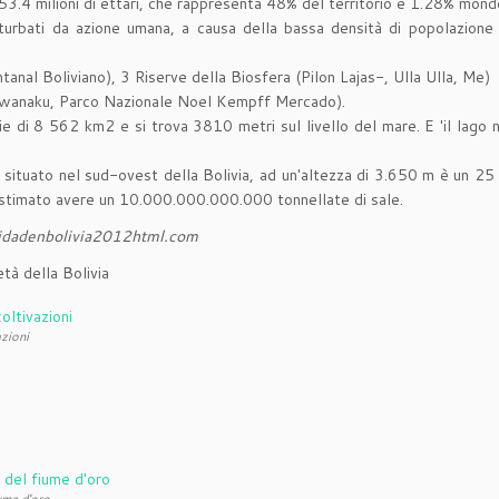
 53.4 milioni di ettari, che rappresenta 48% del territorio e 1.28% mond
sturbati da azione umana, a causa della bassa densità di popolazione
tanal Boliviano), 3 Riserve della Biosfera (Pilon Lajas-, Ulla Ulla, Me)
iwanaku, Parco Nazionale Noel Kempff Mercado).
ie di 8 562 km2 e si trova 3810 metri sul livello del mare. E 'il lago n
 situato nel sud-ovest della Bolivia, ad un'altezza di 3.650 m è un 25 
 È stimato avere un 10.000.000.000.000 tonnellate di sale.
rsidadenbolivia2012html.com
età della Bolivia
azioni
ume d'oro