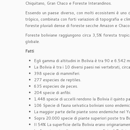
Chiquitano, Gran Chaco e Foreste Interandinos.
Essendo un paese diverso, con molti ecosistemi è uno de
trópico, combinata con forti variazioni di topografia e cl
foreste pluviali dense di foreste secche Amazon e Chaco. 
Foreste boliviane raggiungono circa 3,5% foresta tropic
globale.
Fatti
Egli gamma di altitudini in Bolivia è tra 90 e 6.542 m
La Bolivia è tra i 10 diversi paesi nei vertebrati, cir
398 specie di mammiferi.
277 especies de reptiles.
635 especies de peces.
204 specie di anfibi.
1.448 specie di uccelli rendono la Bolivia il quinto p
106 Specie di fauna selvatica boliviani sono endemich
La maggior parte delle piante sono endemiche nel Yun
Sopra 20.000 specie di piante superiori poste tra Bo
Il 54% La superficie della Bolivia erano originariame