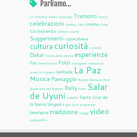
Parliamo…
Tramonti
11 Ottobre
Adela Zamudio
Camiri
celebrazioni
cinema
chuflay
cieli
Coke
Cochabamba
cottura solare
Suggerimenti
copacabana
curiosità
cultura
cocktail
esperienze
Dakar
Festa della donna
Foto
Fan
femminismo
instagram
invenzioni
La Paz
lambada
isole
La Higuera
Musica
Paesaggio
Madidi National Park
Salar
Rally
Quebrada del Battery
fiumi
de Uyuni
Santa Cruz de
salteña
la Sierra
Singani
è per Sour
preparare
video
tradizione
timelapse
viaggi
yungueñito