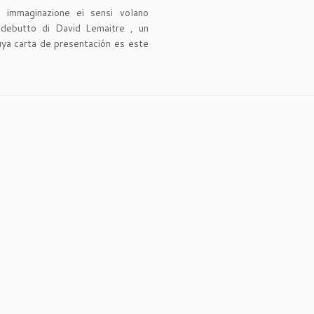
a immaginazione ei sensi volano
i debutto di David Lemaitre ,
un
uya carta de presentación es este