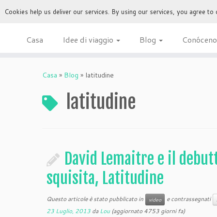
Cookies help us deliver our services. By using our services, you agree to
Casa
Idee di viaggio
Blog
Conóceno
Casa
»
Blog
»
latitudine
latitudine
David Lemaitre e il debut
squisita, Latitudine
Questo articole è stato pubblicato in
e contrassegnati
video
23 Luglio, 2013
da
Lou
(aggiornato 4753 giorni fa)