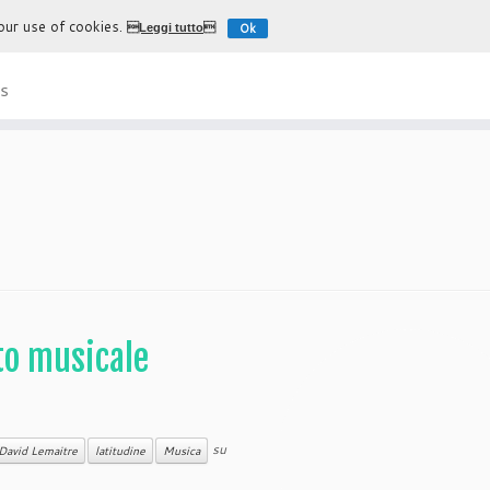
 our use of cookies.
Ok
Leggi tutto
L'esperienza più autentica di
s
to musicale
su
David Lemaitre
latitudine
Musica