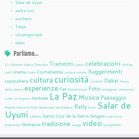
Salar de Uyuni
santa cruz
zucchero
Tarija
Uncategorized
video
Parliamo…
celebrazioni
Tramonti
11 Ottobre
Adela Zamudio
Camiri
chuflay
Suggerimenti
cinema
Cochabamba
cieli
Coke
cottura solare
curiosità
cultura
Dakar
copacabana
cocktail
Festa
esperienze
Foto
Fan
della donna
femminismo
instagram
invenzioni
La Paz
Musica
Paesaggio
lambada
isole
La Higuera
Salar de
Rally
Madidi National Park
Quebrada del Battery
fiumi
Uyuni
Santa Cruz de la Sierra
Singani
salteña
è per Sour
video
tradizione
timelapse
preparare
viaggi
yungueñito