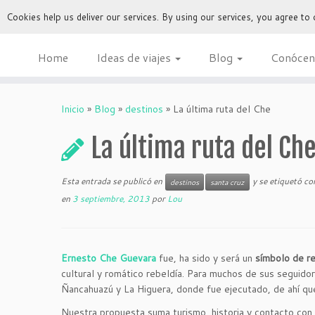
Cookies help us deliver our services. By using our services, you agree to
Home
Ideas de viajes
Blog
Conócen
Inicio
»
Blog
»
destinos
»
La última ruta del Che
La última ruta del Ch
Esta entrada se publicó en
y se etiquetó c
destinos
santa cruz
en
3 septiembre, 2013
por
Lou
Ernesto Che Guevara
fue, ha sido y será un
símbolo de re
cultural y romático rebeldía. Para muchos de sus seguidor
Ñancahuazú y La Higuera, donde fue ejecutado, de ahí que
Nuestra propuesta suma turismo, historia y contacto con