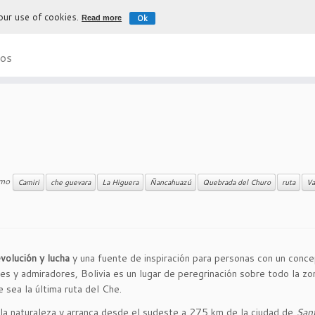
 our use of cookies.
Ok
Read more
La experiencia más auténtica para d
os
e
omo
Camiri
che guevara
La Higuera
Ñancahuazú
Quebrada del Churo
ruta
Va
volución y lucha
y una fuente de inspiración para personas con un conc
es y admiradores, Bolivia es un lugar de peregrinación sobre todo la zo
 sea la última ruta del Che.
 la naturaleza y arranca desde el sudeste a 275 km de la ciudad de
San