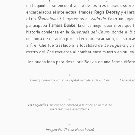
en Lagunillas se encuentra uno de los tres museos sobre la
encarcelados el intelectual francés
Regis Debray
y el art
el río
Ñancahuazú
, llegaremos al
Vado de Yeso
, un luga
participaba
Tamara Bunke
, la única mujer guerrillera que
historia comienza en la
Quebrada del Churo
, donde el 8
una hora de duración por un terreno escarpado, unas roc
allí, el Che fue traslado a la localidad de
La Higuera
y un 
rostro del Che recuerda al combatiente muerto en su ley.
Una buena idea para descubrir Bolivia de una forma difere
Camiri, conocida como la capital petrolera de Bolivia
Las vistas
En Lagunillas, un caserío cercano a la finca en la que se
instalaron los guerrilleros
Imagen del Che en Ñancahuazú