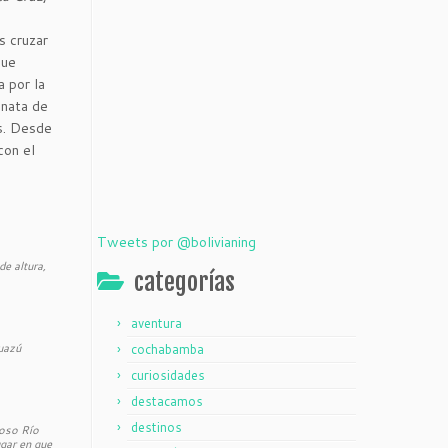
s cruzar
que
a por la
inata de
os. Desde
con el
Tweets por @bolivianing
de altura,
categorías
aventura
uazú
cochabamba
curiosidades
destacamos
destinos
loso Río
ugar en que