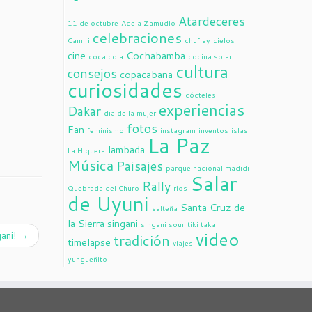
Atardeceres
11 de octubre
Adela Zamudio
celebraciones
Camiri
chuflay
cielos
cine
Cochabamba
coca cola
cocina solar
cultura
consejos
copacabana
curiosidades
cócteles
experiencias
Dakar
dia de la mujer
fotos
Fan
feminismo
instagram
inventos
islas
La Paz
lambada
La Higuera
Música
Paisajes
parque nacional madidi
Salar
Rally
Quebrada del Churo
ríos
de Uyuni
Santa Cruz de
salteña
la Sierra
singani
singani sour
tiki taka
video
gani!
→
tradición
timelapse
viajes
yungueñito