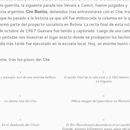
 guerrilla; la siguiente parada nos llevará a
Camiri
, fueron juzgados y
ista argentino
Ciro Bustos
, detenidos tras entrevistarse con el Che; tra
r que ha pasado a la historia ya que allí fue emboscada la columna en la 
 formó parte del proyecto socialista en Bolivia. La recta final de esta rut
 de octubre de 1967 Guevara fue herido y capturado. Luego de una cam
as pintadas nos muestran el lugar exacto donde se produjeron los hech
día más tarde fue ejecutado en la escuela local. Hoy, un enorme busto 
nte, tras los pasos del Che.
 y paisajes son de una enorme belleza
El punto final de la ruta está a 2.160 metros 
La Higuera
La última ruta del Che
Mítica imagen del guerrillero en Ñancah
En la Quebrada del Churo
El Río Ñancahuazú desemboca el en cauda
Grande, algunos kilómetros aguas abajo del l