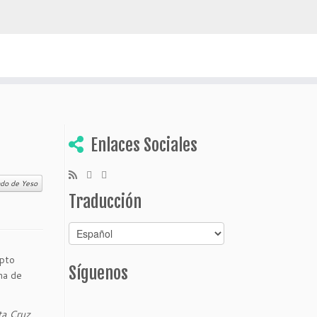
escubrir Bolivia
Enlaces Sociales
do de Yeso
Traducción
epto
Síguenos
na de
ta Cruz
,