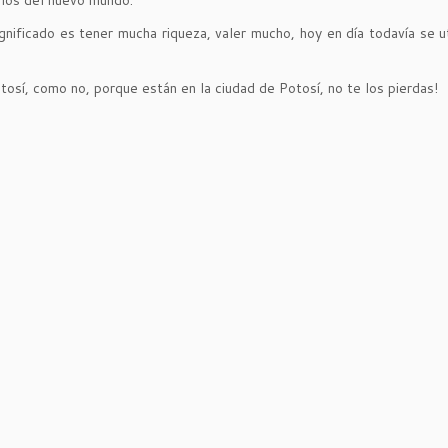
orios del nuevo mundo.
gnificado es tener mucha riqueza, valer mucho, hoy en día todavía se ut
tosí, como no, porque están en la ciudad de Potosí, no te los pierdas!