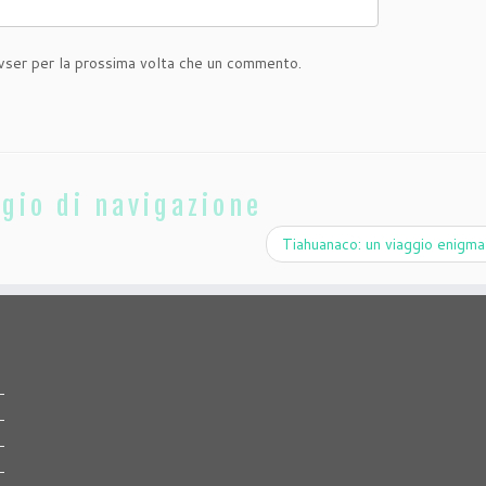
owser per la prossima volta che un commento.
gio di navigazione
Tiahuanaco: un viaggio enigm