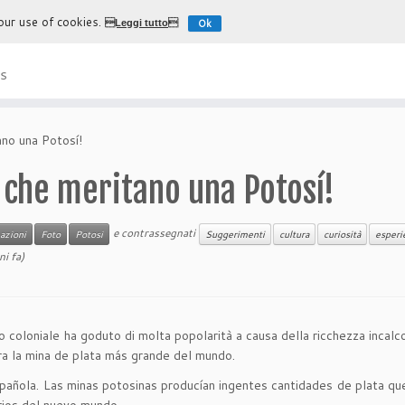
 our use of cookies.
Ok
Leggi tutto
L'esperienza più autentica di
s
ano una Potosí!
 che meritano una Potosí!
e contrassegnati
azioni
Foto
Potosi
Suggerimenti
cultura
curiosità
esperi
i fa)
o coloniale ha goduto di molta popolarità a causa della ricchezza incalco
ra la mina de plata más grande del mundo.
pañola. Las minas potosinas producían ingentes cantidades de plata que