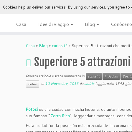
Cookies help us deliver our services. By using our services, you agree to
Casa
Idee di viaggio
Blog
Conóceno
Casa
»
Blog
»
curiosità
»
Superiore 5 attrazioni che merit
Superiore 5 attrazioni
Questo articole è stato pubblicato in
curiosità
includere
Destin
su
10 Novembre, 2013
da
andrix
(aggiornato 4548 giorn
Potosí
Potosí
es una ciudad con mucha historia, durante il period
suo famoso “
Cerro Rico
“, leggendaria montagna, conside
Esta ciudad fue la posesión más preciada de la corona es