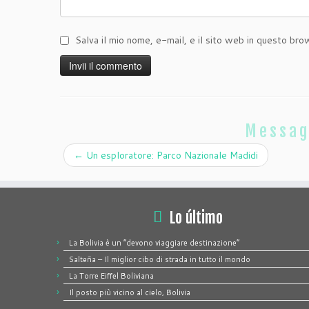
Salva il mio nome, e-mail, e il sito web in questo br
Messag
←
Un esploratore: Parco Nazionale Madidi
Lo último
La Bolivia è un “devono viaggiare destinazione”
Salteña – Il miglior cibo di strada in tutto il mondo
La Torre Eiffel Boliviana
Il posto più vicino al cielo, Bolivia