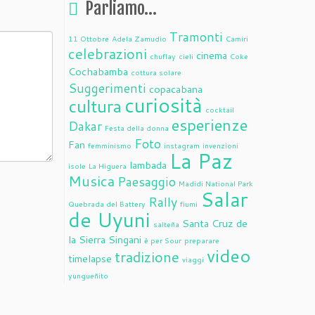
Parliamo…
Tramonti
11 Ottobre
Adela Zamudio
Camiri
celebrazioni
cinema
chuflay
cieli
Coke
Cochabamba
cottura solare
Suggerimenti
copacabana
curiosità
cultura
cocktail
esperienze
Dakar
Festa della donna
Foto
Fan
femminismo
instagram
invenzioni
La Paz
lambada
isole
La Higuera
Musica
Paesaggio
Madidi National Park
Salar
Rally
Quebrada del Battery
fiumi
de Uyuni
Santa Cruz de
salteña
la Sierra
Singani
è per Sour
preparare
video
tradizione
timelapse
viaggi
yungueñito