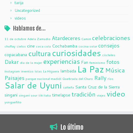
tarija
Uncategorized
videos
Hablamos de…
celebraciones
Atardeceres
11 de octubre
Adela Zamudio
Camiri
consejos
cine
Cochabamba
chuflay
cielos
coca cola
cocina solar
curiosidades
cultura
copacabana
cócteles
experiencias
Dakar
fotos
Fan
dia de la mujer
feminismo
La Paz
Música
lambada
instagram
inventos
islas
La Higuera
Paisajes
Rally
parque nacional madidi
Quebrada del Churo
ríos
Salar de Uyuni
Santa Cruz de la Sierra
salteña
video
tradición
singani
timelapse
singani sour
tiki taka
viajes
yungueñito
Lo último