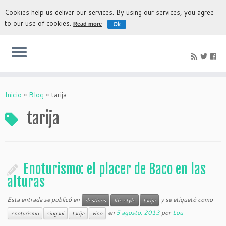
Cookies help us deliver our services. By using our services, you agree
to our use of cookies.
Ok
Read more
La experiencia más auténtica para descubrir Bolivia
Inicio
»
Blog
»
tarija
tarija
Enoturismo: el placer de Baco en las
alturas
Esta entrada se publicó en
y se etiquetó como
destinos
life style
tarija
en
5 agosto, 2013
por
Lou
enoturismo
singani
tarija
vino