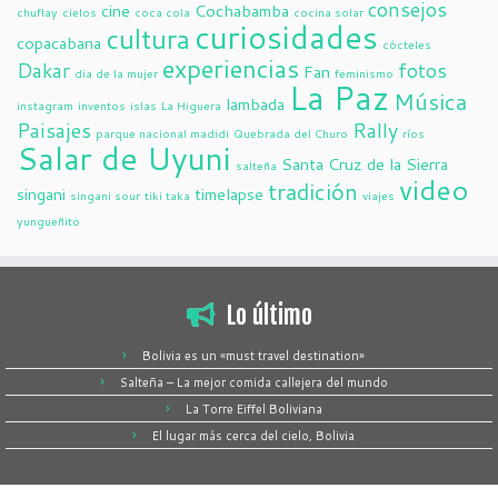
consejos
cine
Cochabamba
chuflay
cielos
coca cola
cocina solar
curiosidades
cultura
copacabana
cócteles
experiencias
Dakar
fotos
Fan
dia de la mujer
feminismo
La Paz
Música
lambada
instagram
inventos
islas
La Higuera
Paisajes
Rally
parque nacional madidi
Quebrada del Churo
ríos
Salar de Uyuni
Santa Cruz de la Sierra
salteña
video
tradición
singani
timelapse
singani sour
tiki taka
viajes
yungueñito
Lo último
Bolivia es un «must travel destination»
Salteña – La mejor comida callejera del mundo
La Torre Eiffel Boliviana
El lugar más cerca del cielo, Bolivia