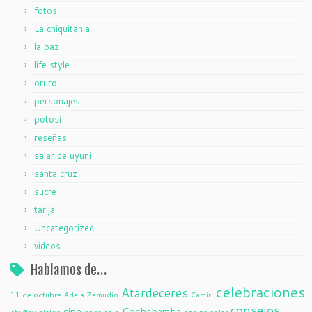
fotos
La chiquitania
la paz
life style
oruro
personajes
potosí
reseñas
salar de uyuni
santa cruz
sucre
tarija
Uncategorized
videos
Hablamos de…
celebraciones
Atardeceres
11 de octubre
Adela Zamudio
Camiri
consejos
cine
Cochabamba
chuflay
cielos
coca cola
cocina solar