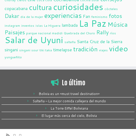
curiosidades
cultura
copacabana
cócteles
experiencias
Dakar
fotos
Fan
dia de la mujer
feminismo
La Paz
Música
lambada
instagram
inventos
islas
La Higuera
Paisajes
Rally
parque nacional madidi
Quebrada del Churo
ríos
Salar de Uyuni
Santa Cruz de la Sierra
salteña
video
tradición
singani
timelapse
singani sour
tiki taka
viajes
yungueñito
Lo último
Bolivia es un «must travel destination»
Salteña – La mejor comida callejera del mundo
La Torre Eiffel Boliviana
El lugar más cerca del cielo, Bolivia