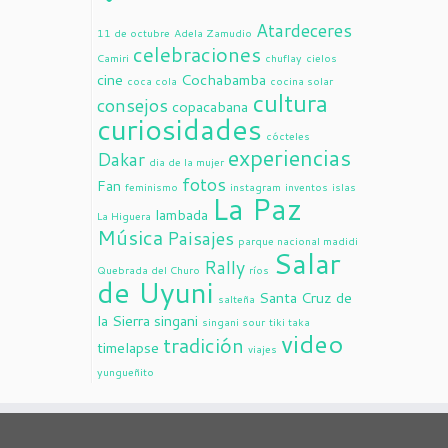
Atardeceres
11 de octubre
Adela Zamudio
celebraciones
Camiri
chuflay
cielos
cine
Cochabamba
coca cola
cocina solar
cultura
consejos
copacabana
curiosidades
cócteles
experiencias
Dakar
dia de la mujer
fotos
Fan
feminismo
instagram
inventos
islas
La Paz
lambada
La Higuera
Música
Paisajes
parque nacional madidi
Salar
Rally
Quebrada del Churo
ríos
de Uyuni
Santa Cruz de
salteña
la Sierra
singani
singani sour
tiki taka
video
tradición
timelapse
viajes
yungueñito