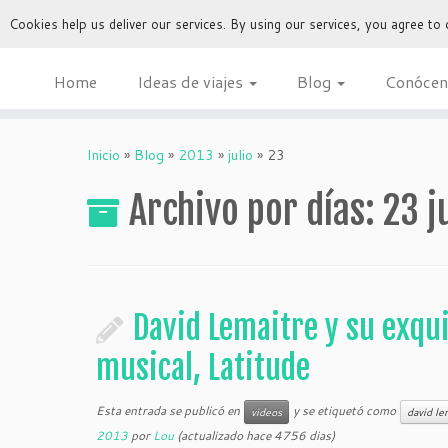
Cookies help us deliver our services. By using our services, you agree to
Home
Ideas de viajes
Blog
Conócen
Inicio
»
Blog
»
2013
»
julio
»
23
Archivo por días:
23 j
David Lemaitre y su exqu
musical, Latitude
Esta entrada se publicó en
y se etiquetó como
videos
david le
2013
por
Lou
(actualizado hace 4756 dias)