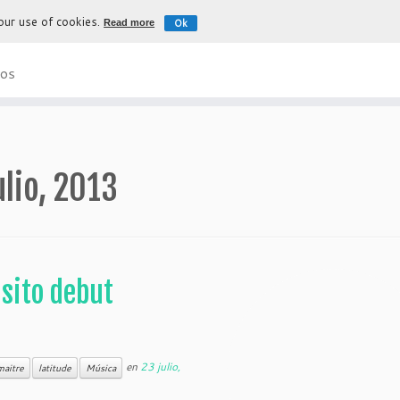
 our use of cookies.
Ok
Read more
La experiencia más auténtica para d
os
ulio, 2013
isito debut
en
23 julio,
maitre
latitude
Música