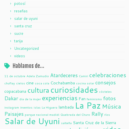
potosí
reseñas
salar de uyuni
santa cruz
sucre
tarija
Uncategorized
videos
Hablamos de…
celebraciones
Atardeceres
11 de octubre
Adela Zamudio
Camiri
consejos
cine
Cochabamba
chuflay
cielos
coca cola
cocina solar
curiosidades
cultura
copacabana
cócteles
experiencias
Dakar
fotos
Fan
dia de la mujer
feminismo
La Paz
Música
lambada
instagram
inventos
islas
La Higuera
Paisajes
Rally
parque nacional madidi
Quebrada del Churo
ríos
Salar de Uyuni
Santa Cruz de la Sierra
salteña