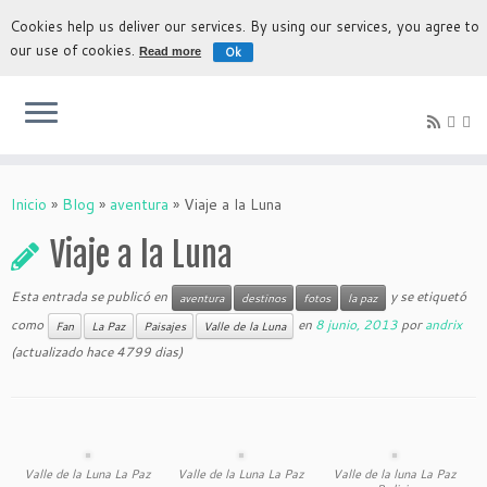
Cookies help us deliver our services. By using our services, you agree to
our use of cookies.
Ok
Read more
La experiencia más auténtica para descubrir Bolivia
Inicio
»
Blog
»
aventura
»
Viaje a la Luna
Viaje a la Luna
Esta entrada se publicó en
y se etiquetó
aventura
destinos
fotos
la paz
como
en
8 junio, 2013
por
andrix
Fan
La Paz
Paisajes
Valle de la Luna
(actualizado hace 4799 dias)
Valle de la Luna La Paz
Valle de la Luna La Paz
Valle de la luna La Paz