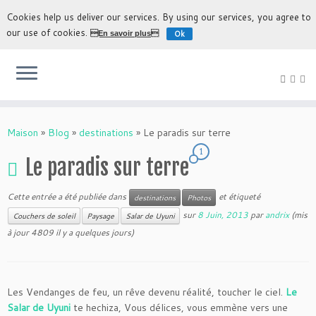
Cookies help us deliver our services. By using our services, you agree to
our use of cookies.
Ok
En savoir plus
L'expérience la plus authentique de découvrir la Bolivie
Maison
»
Blog
»
destinations
»
Le paradis sur terre
1
Le paradis sur terre
Cette entrée a été publiée dans
et étiqueté
destinations
Photos
sur
8 Juin, 2013
par
andrix
(mis
Couchers de soleil
Paysage
Salar de Uyuni
à jour 4809 il y a quelques jours)
Les Vendanges de feu, un rêve devenu réalité, toucher le ciel.
Le
Salar de Uyuni
te hechiza, Vous délices, vous emmène vers une