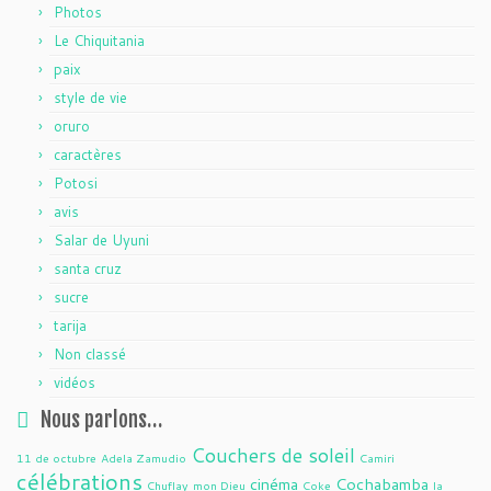
Photos
Le Chiquitania
paix
style de vie
oruro
caractères
Potosi
avis
Salar de Uyuni
santa cruz
sucre
tarija
Non classé
vidéos
Nous parlons…
Couchers de soleil
11 de octubre
Adela Zamudio
Camiri
célébrations
cinéma
Cochabamba
Chuflay
mon Dieu
Coke
la