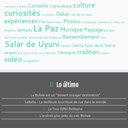
culture
Conseils
Copacabana
cuisson solaire
curiosités
Dakar
cocktails
dia de la mujer
expériences
Photos
Fan
feminismo
Instagram
inventions
islas
La
La Paz
Musique
Paysage
lambada
Higuera
parque
Rassemblement
nacional madidi
Quebrada del Batterie
ríos
Salar de Uyuni
Santa Cruz de la Sierra
salteña
tradition
singani
Timelapse
est pour Sour
se préparer
viajes
vidéo
yungueñito
Lo último
La Bolivie est un “doivent voyager destination”
Salteña – La meilleure nourriture de rue dans le monde
La Tour Eiffel Boliviana
L'endroit plus près du ciel, Bolivie