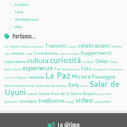
zucchero
Tarija
Uncategorized
video
Parliamo…
celebrazioni
Tramonti
11 Ottobre
Adela Zamudio
Camiri
chuflay
Suggerimenti
cinema
Cochabamba
cieli
Coke
cottura solare
curiosità
cultura
Dakar
copacabana
cocktail
Festa
esperienze
Foto
Fan
della donna
femminismo
instagram
invenzioni
La Paz
Musica
Paesaggio
lambada
isole
La Higuera
Salar de
Rally
Madidi National Park
Quebrada del Battery
fiumi
Uyuni
Santa Cruz de la Sierra
Singani
salteña
è per Sour
video
tradizione
timelapse
preparare
viaggi
yungueñito
Lo último