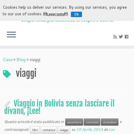
Cookies help us deliver our services. By using our services, you agree
to our use of cookies.
Ok
Leggi tutto
L'esperienza più autentica di scoprire Bolivia
Casa
»
Blog
»
viaggi
viaggi
Viaggio in Bolivia senza lasciare il
divano, ¡Lee!
Questo articole è stato pubblicato in
e
avventura
curiosità
includere
contrassegnati
su
10 Aprile, 2014
da
Lou
libri
romanzo
viaggi