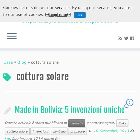
Cookies help us deliver our services. By using our services, you agree
to our use of cookies.
Ok
Leggi tutto
L'esperienza più autentica di scoprire Bolivia
Casa
»
Blog
»
cottura solare
cottura solare
1
Made in Bolivia: 5 invenzioni uniche
Questo articole è stato pubblicato in
e contrassegnati
curiosità
Coke
su
10 Settembre, 2013
da
cottura solare
invenzioni
lambada
preparare
Lou
(aggiornato 4714 giorni fa)