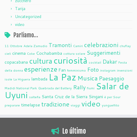
zucchero
Tarija
Uncategorized
video
Parliamo…
celebrazioni
Tramonti
11 Ottobre
Adela Zamudio
Camiri
chuflay
Suggerimenti
cinema
Cochabamba
cieli
Coke
cottura solare
curiosità
cultura
Dakar
copacabana
cocktail
Festa
esperienze
Foto
Fan
della donna
femminismo
instagram
invenzioni
La Paz
Musica
Paesaggio
lambada
isole
La Higuera
Salar de
Rally
Madidi National Park
Quebrada del Battery
fiumi
Uyuni
Santa Cruz de la Sierra
Singani
salteña
è per Sour
video
tradizione
timelapse
preparare
viaggi
yungueñito
Lo último