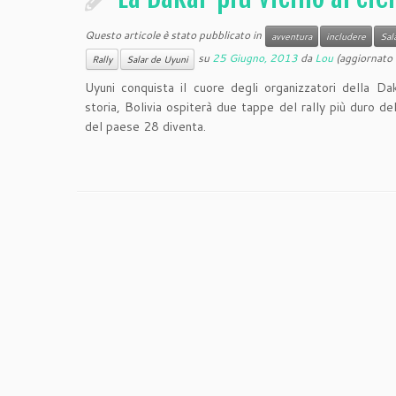
Questo articole è stato pubblicato in
avventura
includere
Sal
su
25 Giugno, 2013
da
Lou
(aggiornato 
Rally
Salar de Uyuni
Uyuni conquista il cuore degli organizzatori della Da
storia, Bolivia ospiterà due tappe del rally più duro 
del paese 28 diventa.