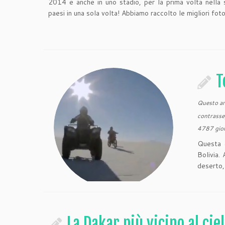
2014 e anche in uno stadio, per la prima volta nella s
paesi in una sola volta! Abbiamo raccolto le migliori fo
T
Questo art
contrasse
4787 gior
Questa 
Bolivia.
deserto,
La Dakar più vicino al cie