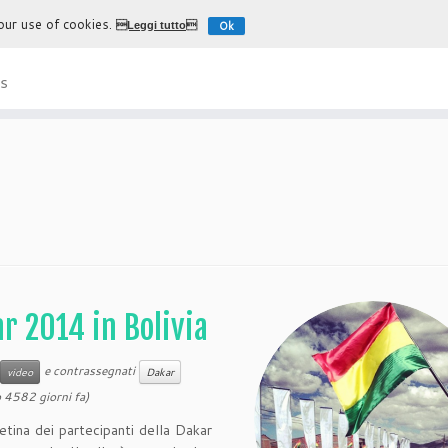
 our use of cookies.
Ok
Leggi tutto
L'esperienza più autentica di
s
ar 2014 in Bolivia
e contrassegnati
video
Dakar
 4582 giorni fa)
retina dei partecipanti della Dakar