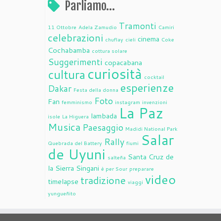
Parliamo…
Tramonti
11 Ottobre
Adela Zamudio
Camiri
celebrazioni
cinema
chuflay
cieli
Coke
Cochabamba
cottura solare
Suggerimenti
copacabana
curiosità
cultura
cocktail
esperienze
Dakar
Festa della donna
Foto
Fan
femminismo
instagram
invenzioni
La Paz
lambada
isole
La Higuera
Musica
Paesaggio
Madidi National Park
Salar
Rally
Quebrada del Battery
fiumi
de Uyuni
Santa Cruz de
salteña
la Sierra
Singani
è per Sour
preparare
video
tradizione
timelapse
viaggi
yungueñito