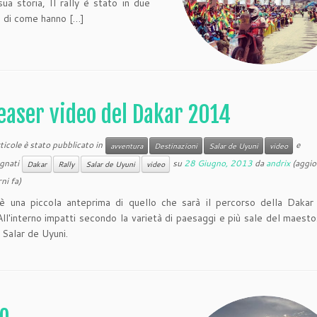
ua storia, Il rally è stato in due
to di come hanno […]
easer video del Dakar 2014
icole è stato pubblicato in
e
avventura
Destinazioni
Salar de Uyuni
video
gnati
su
28 Giugno, 2013
da
andrix
(aggio
Dakar
Rally
Salar de Uyuni
video
ni fa)
è una piccola anteprima di quello che sarà il percorso della Daka
 All'interno impatti secondo la varietà di paesaggi e più sale del maes
 Salar de Uyuni.
lo