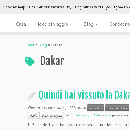
Cookies help us deliver our services. By using our services, you agree to
Casa
Idee di viaggio
Blog
Conóceno
Casa
»
Blog
»
Dakar
Dakar
Quindi hai vissuto la Dak
Questo articole è stato pubblicato in
avventura
Salar de Uyuni
su
19 Gennaio, 2014
da
Lou
(aggiornato
Rally
Salar de Uyuni
Il Salar de Uyuni ha lasciato un segno indelebile sulla 