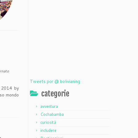
rnato
Tweets por @ bolivianing
r 2014 by
categorie
toso mondo
avventura
Cochabamba
curiosità
includere