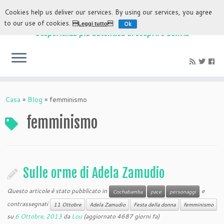
Cookies help us deliver our services. By using our services, you agree
to our use of cookies.
Ok
Leggi tutto
L'esperienza più autentica di scoprire Bolivia
Casa
»
Blog
»
femminismo
femminismo
Sulle orme di Adela Zamudio
Questo articole è stato pubblicato in
e
Cochabamba
pace
personaggi
contrassegnati
11 Ottobre
Adela Zamudio
Festa della donna
femminismo
su
6 Ottobre, 2013
da
Lou
(aggiornato 4687 giorni fa)