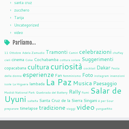
santa cruz
zucchero
Tarija
Uncategorized
video
Parliamo…
celebrazioni
Tramonti
11 Ottobre
Adela Zamudio
Camiri
chuflay
Suggerimenti
cinema
Cochabamba
cieli
Coke
cottura solare
curiosità
cultura
Dakar
copacabana
cocktail
Festa
esperienze
Foto
Fan
della donna
femminismo
instagram
invenzioni
La Paz
Musica
Paesaggio
lambada
isole
La Higuera
Salar de
Rally
Madidi National Park
Quebrada del Battery
fiumi
Uyuni
Santa Cruz de la Sierra
Singani
salteña
è per Sour
video
tradizione
timelapse
preparare
viaggi
yungueñito