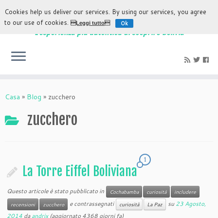
Cookies help us deliver our services. By using our services, you agree
to our use of cookies.
Ok
Leggi tutto
L'esperienza più autentica di scoprire Bolivia
Casa
»
Blog
»
zucchero
zucchero
1
La Torre Eiffel Boliviana
Questo articole è stato pubblicato in
Cochabamba
curiosità
includere
e contrassegnati
su
23 Agosto,
recensioni
zucchero
curiosità
La Paz
2014
da
andrix
(aggiornato 4368 giorni fa)