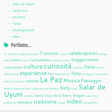
Salar de Uyuni
santa cruz
zucchero
Tarija
Uncategorized
video
Parliamo…
celebrazioni
Tramonti
11 Ottobre
Adela Zamudio
Camiri
chuflay
Suggerimenti
cinema
Cochabamba
cieli
Coke
cottura solare
curiosità
cultura
Dakar
copacabana
cocktail
Festa
esperienze
Foto
Fan
della donna
femminismo
instagram
invenzioni
La Paz
Musica
Paesaggio
lambada
isole
La Higuera
Salar de
Rally
Madidi National Park
Quebrada del Battery
fiumi
Uyuni
Santa Cruz de la Sierra
Singani
salteña
è per Sour
video
tradizione
timelapse
preparare
viaggi
yungueñito