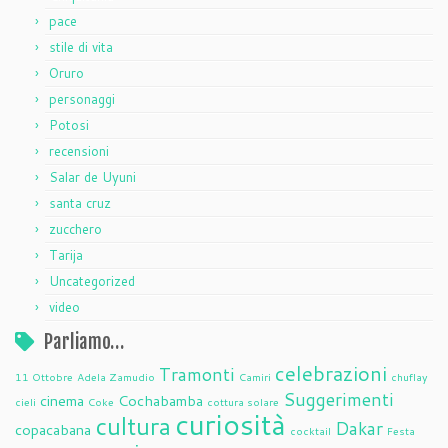
pace
stile di vita
Oruro
personaggi
Potosi
recensioni
Salar de Uyuni
santa cruz
zucchero
Tarija
Uncategorized
video
Parliamo…
celebrazioni
Tramonti
11 Ottobre
Adela Zamudio
Camiri
chuflay
Suggerimenti
cinema
Cochabamba
cieli
Coke
cottura solare
curiosità
cultura
Dakar
copacabana
cocktail
Festa