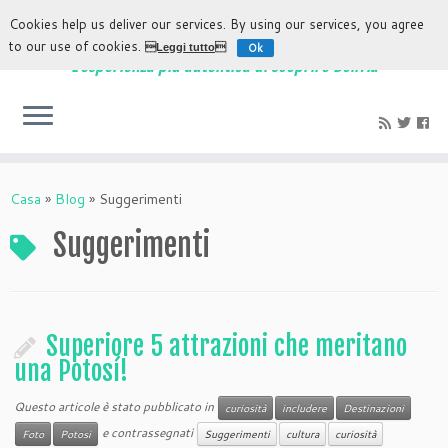
Cookies help us deliver our services. By using our services, you agree
to our use of cookies.
Ok
Leggi tutto
L'esperienza più autentica di scoprire Bolivia
Casa
»
Blog
»
Suggerimenti
Suggerimenti
Superiore 5 attrazioni che meritano
una Potosí!
Questo articole è stato pubblicato in
curiosità
includere
Destinazioni
e contrassegnati
Foto
Potosi
Suggerimenti
cultura
curiosità