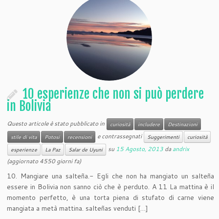
10 esperienze che non si può perdere
in Bolivia
Questo articole è stato pubblicato in
curiosità
includere
Destinazioni
e contrassegnati
stile di vita
Potosi
recensioni
Suggerimenti
curiosità
su
15 Agosto, 2013
da
andrix
esperienze
La Paz
Salar de Uyuni
(aggiornato 4550 giorni fa)
10. Mangiare una salteña.- Egli che non ha mangiato un salteña
essere in Bolivia non sanno ciò che è perduto. A 11 La mattina è il
momento perfetto, è una torta piena di stufato di carne viene
mangiata a metà mattina. salteñas venduti […]