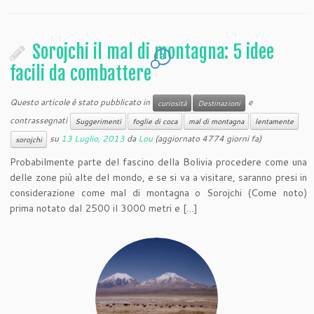
Sorojchi il mal di montagna: 5 idee
3
facili da combattere
Questo articole è stato pubblicato in
e
curiosità
Destinazioni
contrassegnati
Suggerimenti
foglie di coca
mal di montagna
lentamente
su
13 Luglio, 2013
da
Lou
(aggiornato 4774 giorni fa)
sorojchi
Probabilmente parte del fascino della Bolivia procedere come una
delle zone più alte del mondo, e se si va a visitare, saranno presi in
considerazione come mal di montagna o Sorojchi (Come noto)
prima notato dal 2500 il 3000 metri e […]