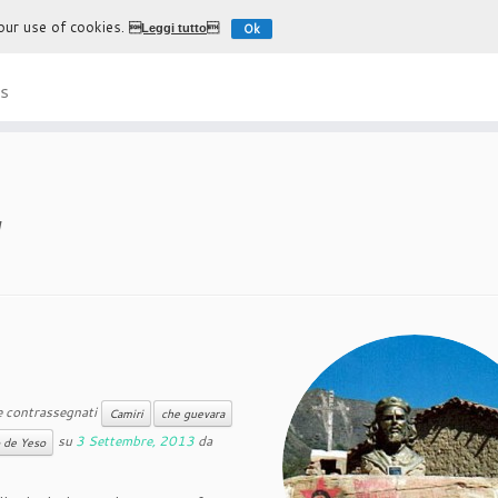
 our use of cookies.
Ok
Leggi tutto
L'esperienza più autentica di
s
y
 contrassegnati
Camiri
che guevara
su
3 Settembre, 2013
da
 de Yeso