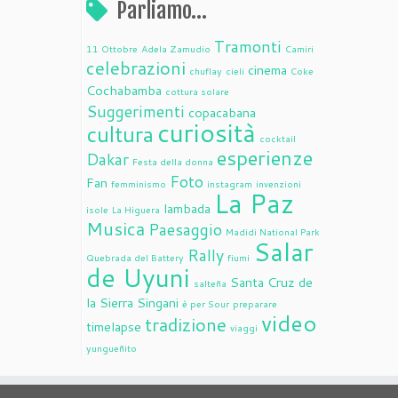
Parliamo…
Tramonti
11 Ottobre
Adela Zamudio
Camiri
celebrazioni
cinema
chuflay
cieli
Coke
Cochabamba
cottura solare
Suggerimenti
copacabana
curiosità
cultura
cocktail
esperienze
Dakar
Festa della donna
Foto
Fan
femminismo
instagram
invenzioni
La Paz
lambada
isole
La Higuera
Musica
Paesaggio
Madidi National Park
Salar
Rally
Quebrada del Battery
fiumi
de Uyuni
Santa Cruz de
salteña
la Sierra
Singani
è per Sour
preparare
video
tradizione
timelapse
viaggi
yungueñito