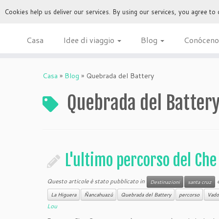
Cookies help us deliver our services. By using our services, you agree to
Casa
Idee di viaggio
Blog
Conóceno
Casa
»
Blog
»
Quebrada del Battery
Quebrada del Batter
L'ultimo percorso del Che
Questo articole è stato pubblicato in
e
Destinazioni
santa cruz
La Higuera
Ñancahuazú
Quebrada del Battery
percorso
Vado
Lou