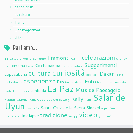
santa cruz
zucchero
Tarija
Uncategorized
video
Parliamo…
celebrazioni
Tramonti
11 Ottobre
Adela Zamudio
Camiri
chuflay
Suggerimenti
cinema
Cochabamba
cieli
Coke
cottura solare
curiosità
cultura
Dakar
copacabana
cocktail
Festa
esperienze
Foto
Fan
della donna
femminismo
instagram
invenzioni
La Paz
Musica
Paesaggio
lambada
isole
La Higuera
Salar de
Rally
Madidi National Park
Quebrada del Battery
fiumi
Uyuni
Santa Cruz de la Sierra
Singani
salteña
è per Sour
video
tradizione
timelapse
preparare
viaggi
yungueñito