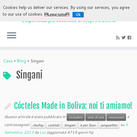
Cookies help us deliver our services. By using our services, you agree
to our use of cookies.
Ok
Leggi tutto
L'esperienza più autentica di scoprire Bolivia
Casa
»
Blog
»
Singani
Singani
Cócteles Made in Boliva: noi ti amiamo!
Questo articole è stato pubblicato in
e
includere
stile di vita
recensioni
contrassegnati
su
5
chuflay
cocktail
Singani
è per Sour
yungueñito
Settembre, 2013
da
Lou
(aggiornato 4719 giorni fa)