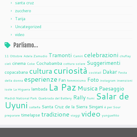
santa cruz
zucchero
Tarija
Uncategorized
video
Parliamo…
celebrazioni
Tramonti
11 Ottobre
Adela Zamudio
Camiri
chuflay
Suggerimenti
cinema
Cochabamba
cieli
Coke
cottura solare
curiosità
cultura
Dakar
copacabana
cocktail
Festa
esperienze
Foto
Fan
della donna
femminismo
instagram
invenzioni
La Paz
Musica
Paesaggio
lambada
isole
La Higuera
Salar de
Rally
Madidi National Park
Quebrada del Battery
fiumi
Uyuni
Santa Cruz de la Sierra
Singani
salteña
è per Sour
video
tradizione
timelapse
preparare
viaggi
yungueñito