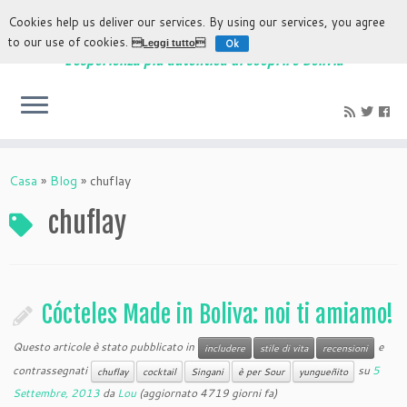
Cookies help us deliver our services. By using our services, you agree
to our use of cookies.
Ok
Leggi tutto
L'esperienza più autentica di scoprire Bolivia
Casa
»
Blog
»
chuflay
chuflay
Cócteles Made in Boliva: noi ti amiamo!
Questo articole è stato pubblicato in
e
includere
stile di vita
recensioni
contrassegnati
su
5
chuflay
cocktail
Singani
è per Sour
yungueñito
Settembre, 2013
da
Lou
(aggiornato 4719 giorni fa)