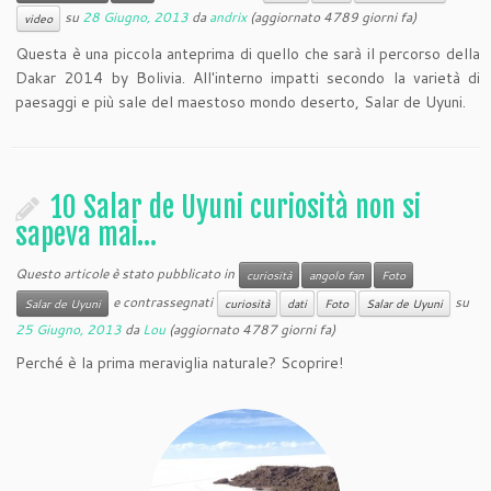
su
28 Giugno, 2013
da
andrix
(aggiornato 4789 giorni fa)
video
Questa è una piccola anteprima di quello che sarà il percorso della
Dakar 2014 by Bolivia. All'interno impatti secondo la varietà di
paesaggi e più sale del maestoso mondo deserto, Salar de Uyuni.
10 Salar de Uyuni curiosità non si
sapeva mai…
Questo articole è stato pubblicato in
curiosità
angolo fan
Foto
e contrassegnati
su
Salar de Uyuni
curiosità
dati
Foto
Salar de Uyuni
25 Giugno, 2013
da
Lou
(aggiornato 4787 giorni fa)
Perché è la prima meraviglia naturale? Scoprire!