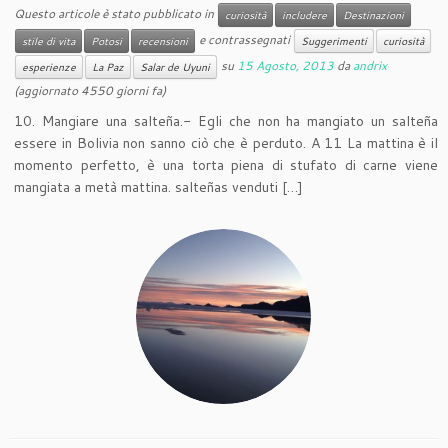
Questo articole è stato pubblicato in
curiosità
includere
Destinazioni
e contrassegnati
stile di vita
Potosi
recensioni
Suggerimenti
curiosità
su
15 Agosto, 2013
da
andrix
esperienze
La Paz
Salar de Uyuni
(aggiornato 4550 giorni fa)
10. Mangiare una salteña.- Egli che non ha mangiato un salteña
essere in Bolivia non sanno ciò che è perduto. A 11 La mattina è il
momento perfetto, è una torta piena di stufato di carne viene
mangiata a metà mattina. salteñas venduti […]