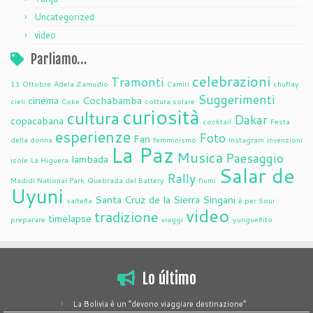
Uncategorized
video
Parliamo…
celebrazioni
Tramonti
11 Ottobre
Adela Zamudio
Camiri
chuflay
Suggerimenti
cinema
Cochabamba
cieli
Coke
cottura solare
curiosità
cultura
Dakar
copacabana
cocktail
Festa
esperienze
Foto
Fan
della donna
femminismo
instagram
invenzioni
La Paz
Musica
Paesaggio
lambada
isole
La Higuera
Salar de
Rally
Madidi National Park
Quebrada del Battery
fiumi
Uyuni
Santa Cruz de la Sierra
Singani
salteña
è per Sour
video
tradizione
timelapse
preparare
viaggi
yungueñito
Lo último
La Bolivia è un “devono viaggiare destinazione”