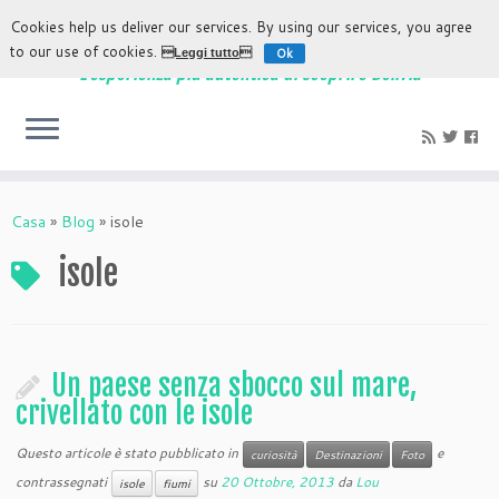
Cookies help us deliver our services. By using our services, you agree
to our use of cookies.
Ok
Leggi tutto
L'esperienza più autentica di scoprire Bolivia
Casa
»
Blog
»
isole
isole
Un paese senza sbocco sul mare,
crivellato con le isole
Questo articole è stato pubblicato in
e
curiosità
Destinazioni
Foto
contrassegnati
su
20 Ottobre, 2013
da
Lou
isole
fiumi