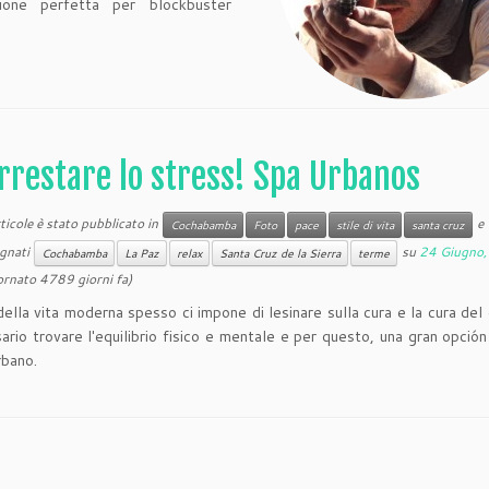
ione perfetta per blockbuster
rrestare lo stress! Spa Urbanos
icole è stato pubblicato in
e
Cochabamba
Foto
pace
stile di vita
santa cruz
gnati
su
24 Giugno
Cochabamba
La Paz
relax
Santa Cruz de la Sierra
terme
ornato 4789 giorni fa)
 della vita moderna spesso ci impone di lesinare sulla cura e la cura del
ario trovare l'equilibrio fisico e mentale e per questo, una gran opción 
rbano.