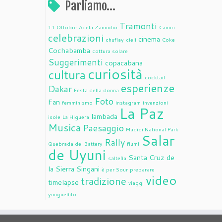
Parliamo…
Tramonti
11 Ottobre
Adela Zamudio
Camiri
celebrazioni
cinema
chuflay
cieli
Coke
Cochabamba
cottura solare
Suggerimenti
copacabana
curiosità
cultura
cocktail
esperienze
Dakar
Festa della donna
Foto
Fan
femminismo
instagram
invenzioni
La Paz
lambada
isole
La Higuera
Musica
Paesaggio
Madidi National Park
Salar
Rally
Quebrada del Battery
fiumi
de Uyuni
Santa Cruz de
salteña
la Sierra
Singani
è per Sour
preparare
video
tradizione
timelapse
viaggi
yungueñito