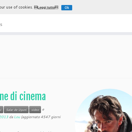
 our use of cookies.
Ok
Leggi tutto
L'esperienza più autentica di
s
ane di cinema
e
i
Salar de Uyuni
video
 2013
da
Lou
(aggiornato 4547 giorni