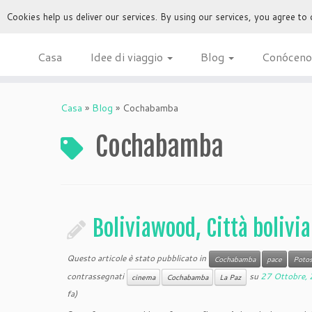
Cookies help us deliver our services. By using our services, you agree to
Casa
Idee di viaggio
Blog
Conóceno
Casa
»
Blog
»
Cochabamba
Cochabamba
Boliviawood, Città bolivi
Questo articole è stato pubblicato in
Cochabamba
pace
Potos
contrassegnati
su
27 Ottobre,
cinema
Cochabamba
La Paz
fa)