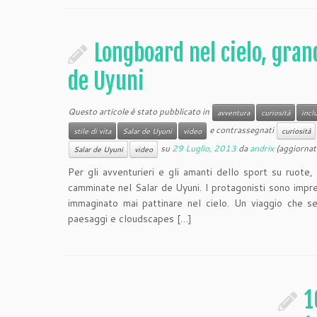
Longboard nel cielo, gran
de Uyuni
Questo articole è stato pubblicato in
avventura
curiosità
incl
e contrassegnati
stile di vita
Salar de Uyuni
video
curiosità
su
29 Luglio, 2013
da
andrix
(aggiornat
Salar de Uyuni
video
Per gli avventurieri e gli amanti dello sport su ruote
camminate nel Salar de Uyuni. I protagonisti sono impr
immaginato mai pattinare nel cielo. Un viaggio che se
paesaggi e cloudscapes […]
1