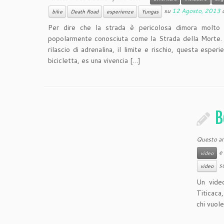
su
12 Agosto, 2013
bike
Death Road
esperienze
Yungas
Per dire che la strada è pericolosa dimora molto 
popolarmente conosciuta come la Strada della Morte. S
rilascio di adrenalina, il limite e rischio, questa esper
bicicletta,
es una vivencia
[…]
B
Questo art
e 
video
s
video
Un video
Titicaca
chi vuole