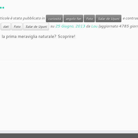
…
icole è stato pubblicato in
e contras
curiosità
angolo fan
Foto
Salar de Uyuni
su
25 Giugno, 2013
da
Lou
(aggiornato 4785 giorn
dati
Foto
Salar de Uyuni
 la prima meraviglia naturale? Scoprire!