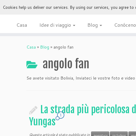
Cookies help us deliver our services. By using our services, you agree to
Casa
Idee di viaggio
Blog
Conóceno
Casa
»
Blog
»
angolo fan
angolo fan
Se avete visitato Bolivia, Inviateci le vostre foto e video
La strada più pericolosa 
1
Yungas
Questo articole è stato pubblicato in
avventura
includere
ang