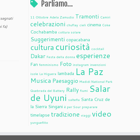
Parliamo…
Tramonti
11 Ottobre
Adela Zamudio
Camiri
segnati
celebrazioni
cinema
chuflay
cieli
Coke
i fa)
Cochabamba
cottura solare
Suggerimenti
copacabana
curiosità
cultura
cocktail
esperienze
Dakar
Festa della donna
Foto
Fan
femminismo
instagram
invenzioni
La Paz
lambada
isole
La Higuera
Musica
Paesaggio
Madidi National Park
Salar
Rally
Quebrada del Battery
fiumi
de Uyuni
Santa Cruz de
salteña
la Sierra
Singani
è per Sour
preparare
video
tradizione
timelapse
viaggi
yungueñito