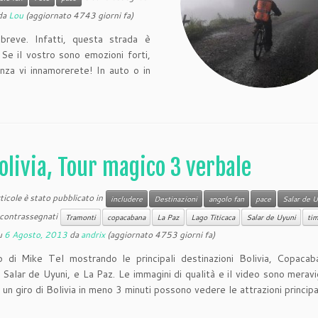
da
Lou
(aggiornato 4743 giorni fa)
breve. Infatti, questa strada è
e il vostro sono emozioni forti,
ienza vi innamorerete! In auto o in
olivia, Tour magico 3 verbale
icole è stato pubblicato in
includere
Destinazioni
angolo fan
pace
Salar de 
contrassegnati
Tramonti
copacabana
La Paz
Lago Titicaca
Salar de Uyuni
ti
u
6 Agosto, 2013
da
andrix
(aggiornato 4753 giorni fa)
 di Mike Tel mostrando le principali destinazioni Bolivia, Copacab
, Salar de Uyuni, e La Paz. Le immagini di qualità e il video sono meravig
 un giro di Bolivia in meno 3 minuti possono vedere le attrazioni principa