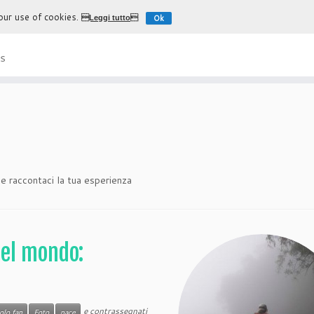
 our use of cookies.
Ok
Leggi tutto
L'esperienza più autentica di
s
 e raccontaci la tua esperienza
del mondo:
e contrassegnati
olo fan
Foto
pace