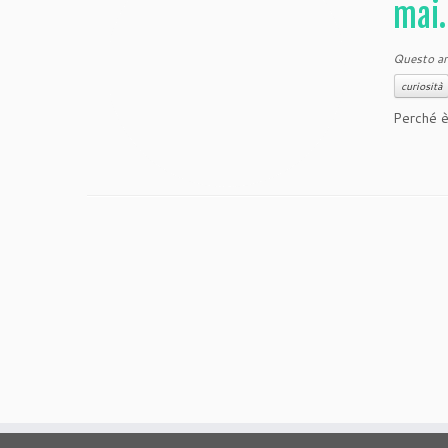
mai
Questo art
curiosità
Perché è