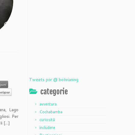
Tweets por @ bolivianing
Uyuni
categorie
melapse
avventura
ana, Lago
Cochabamba
liosi. Per
curiosità
li […]
includere