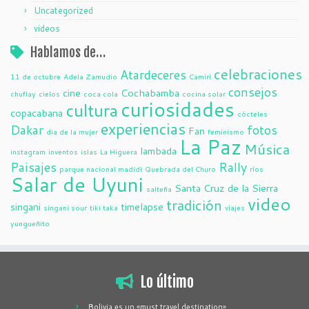
Uncategorized
videos
Hablamos de…
celebraciones
Atardeceres
11 de octubre
Adela Zamudio
Camiri
consejos
cine
Cochabamba
chuflay
cielos
coca cola
cocina solar
curiosidades
cultura
copacabana
cócteles
experiencias
Dakar
fotos
Fan
dia de la mujer
feminismo
La Paz
Música
lambada
instagram
inventos
islas
La Higuera
Paisajes
Rally
parque nacional madidi
Quebrada del Churo
ríos
Salar de Uyuni
Santa Cruz de la Sierra
salteña
video
tradición
singani
timelapse
singani sour
tiki taka
viajes
yungueñito
Lo último
Bolivia es un «must travel destination»