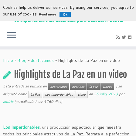
Cookies help us deliver our services. By using our services, you agree to
our use of cookies.
Ok
Read more
La experiencia más auténtica para descubrir Bolivia
Inicio
»
Blog
»
destacamos
»
Highlights de La Paz en un video
Highlights de La Paz en un video
Esta entrada se publicó en
y se
destacamos
destinos
la paz
videos
etiquetó como
en
26 julio, 2013
por
La Paz
Los Imperdonables
video
andrix
(actualizado hace 4760 dias)
Los Imperdonables
, una producción espectacular que muestra
todos los principales atractivos de La Paz. Retrata a la perfección