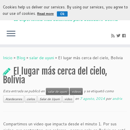
Cookies help us deliver our services. By using our services, you agree to
our use of cookies.
Ok
Read more
La experiencia más auténtica para descubrir Bolivia
Inicio
»
Blog
»
salar de uyuni
»
El lugar más cerca del cielo, Bolivia
El lugar más cerca del cielo,
Bolivia
Esta entrada se publicó en
y se etiquetó como
salar de uyuni
videos
en
7 agosto, 2014
por
andrix
Atardeceres
cielos
Salar de Uyuni
video
Compartimos un video que impacta desde el minuto 1. Por sus