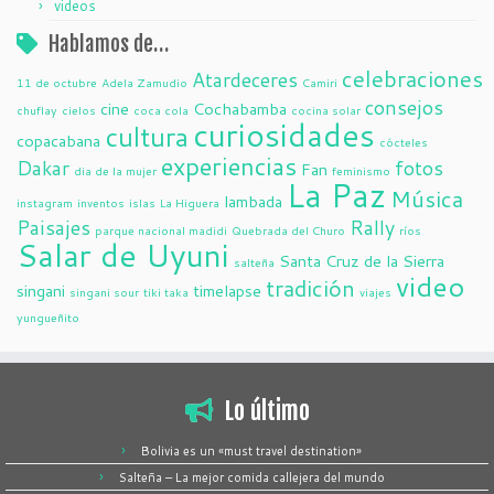
videos
Hablamos de…
celebraciones
Atardeceres
11 de octubre
Adela Zamudio
Camiri
consejos
cine
Cochabamba
chuflay
cielos
coca cola
cocina solar
curiosidades
cultura
copacabana
cócteles
experiencias
Dakar
fotos
Fan
dia de la mujer
feminismo
La Paz
Música
lambada
instagram
inventos
islas
La Higuera
Paisajes
Rally
parque nacional madidi
Quebrada del Churo
ríos
Salar de Uyuni
Santa Cruz de la Sierra
salteña
video
tradición
singani
timelapse
singani sour
tiki taka
viajes
yungueñito
Lo último
Bolivia es un «must travel destination»
Salteña – La mejor comida callejera del mundo