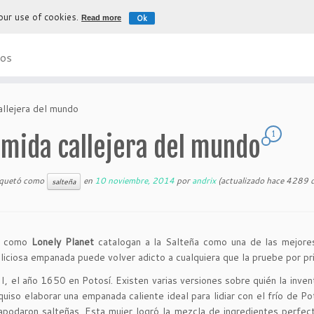
 our use of cookies.
Ok
Read more
La experiencia más auténtica para d
os
allejera del mundo
1
omida callejera del mundo
iquetó como
en
10 noviembre, 2014
por
andrix
(actualizado hace 4289 d
salteña
as como
Lonely Planet
catalogan a la Salteña como una de las mejore
liciosa empanada puede volver adicto a cualquiera que la pruebe por pr
I, el año 1650 en Potosí. Existen varias versiones sobre quién la inven
quiso elaborar una empanada caliente ideal para lidiar con el frío de Po
 apodaron salteñas. Esta mujer logró la mezcla de ingredientes perfec