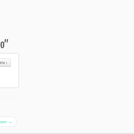
do
”
sta
↓
tion»
→