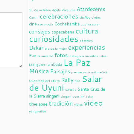
Atardeceres
11 de octubre
Adela Zamudio
celebraciones
Camiri
chuflay
cielos
cine
Cochabamba
coca cola
cocina solar
cultura
consejos
copacabana
curiosidades
cócteles
experiencias
Dakar
dia de la mujer
fotos
Fan
feminismo
instagram
inventos
islas
La Paz
lambada
La Higuera
Música
Paisajes
parque nacional madidi
Salar
Rally
Quebrada del Churo
ríos
de Uyuni
Santa Cruz de
salteña
la Sierra
singani
singani sour
tiki taka
video
tradición
timelapse
viajes
yungueñito