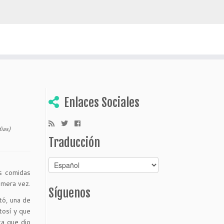
escubrir Bolivia
Enlaces Sociales
ias)
Traducción
s comidas
imera vez.
Síguenos
tó, una de
tosí y que
ta que dio