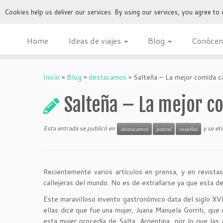
Cookies help us deliver our services. By using our services, you agree to
Home
Ideas de viajes
Blog
Conócen
Inicio
»
Blog
»
destacamos
»
Salteña – La mejor comida c
Salteña – La mejor c
Esta entrada se publicó en
y se et
destacamos
potosí
reseñas
Recientemente varios artículos en prensa, y en revist
callejeras del mundo. No es de extrañarse ya que esta de
Este maravilloso invento gastronómico data del siglo XVI
ellas dice que fue una mujer, Juana Manuela Gorriti, que 
esta mujer procedía de Salta, Argentina, por lo que las