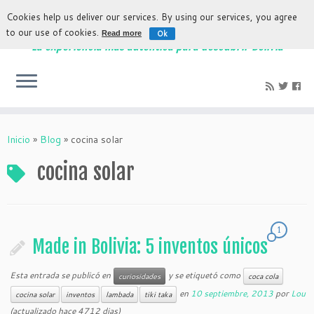
Cookies help us deliver our services. By using our services, you agree
to our use of cookies.
Ok
Read more
La experiencia más auténtica para descubrir Bolivia
Inicio
»
Blog
»
cocina solar
cocina solar
1
Made in Bolivia: 5 inventos únicos
Esta entrada se publicó en
y se etiquetó como
curiosidades
coca cola
en
10 septiembre, 2013
por
Lou
cocina solar
inventos
lambada
tiki taka
(actualizado hace 4712 dias)