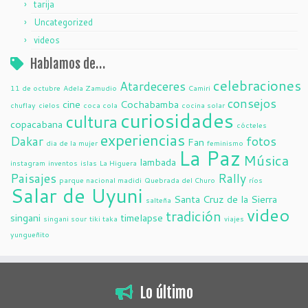
tarija
Uncategorized
videos
Hablamos de…
celebraciones
Atardeceres
11 de octubre
Adela Zamudio
Camiri
consejos
cine
Cochabamba
chuflay
cielos
coca cola
cocina solar
curiosidades
cultura
copacabana
cócteles
experiencias
Dakar
fotos
Fan
dia de la mujer
feminismo
La Paz
Música
lambada
instagram
inventos
islas
La Higuera
Paisajes
Rally
parque nacional madidi
Quebrada del Churo
ríos
Salar de Uyuni
Santa Cruz de la Sierra
salteña
video
tradición
singani
timelapse
singani sour
tiki taka
viajes
yungueñito
Lo último