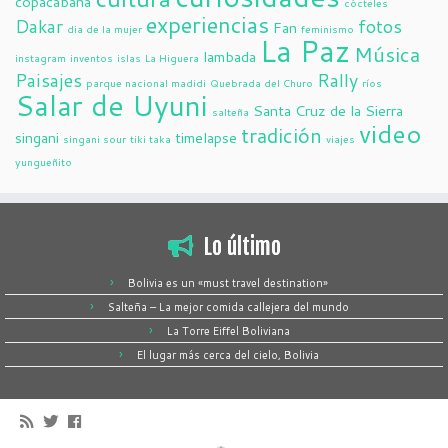
copacabana
cócteles
experiencias
Dakar
fotos
Fan
dia de la mujer
feminismo
La Paz
Música
lambada
instagram
inventos
islas
La Higuera
Paisajes
Rally
parque nacional madidi
Quebrada del Churo
ríos
Salar de Uyuni
Santa Cruz de la Sierra
salteña
video
tradición
singani
timelapse
singani sour
tiki taka
viajes
yungueñito
Lo último
Bolivia es un «must travel destination»
Salteña – La mejor comida callejera del mundo
La Torre Eiffel Boliviana
El lugar más cerca del cielo, Bolivia