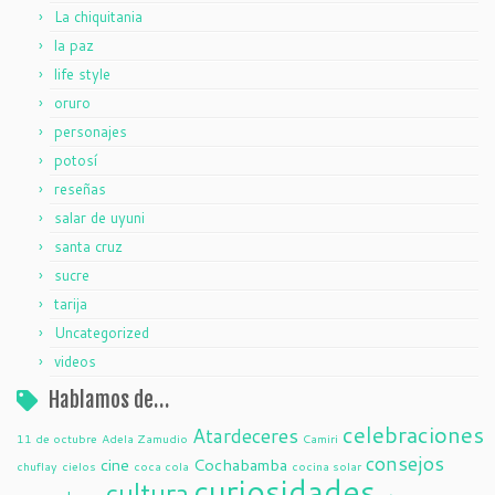
La chiquitania
la paz
life style
oruro
personajes
potosí
reseñas
salar de uyuni
santa cruz
sucre
tarija
Uncategorized
videos
Hablamos de…
celebraciones
Atardeceres
11 de octubre
Adela Zamudio
Camiri
consejos
cine
Cochabamba
chuflay
cielos
coca cola
cocina solar
curiosidades
cultura