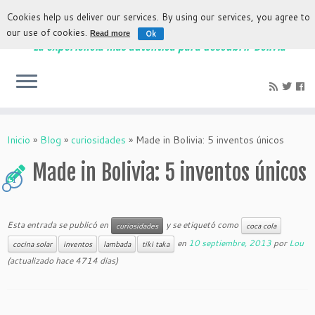
Cookies help us deliver our services. By using our services, you agree to
our use of cookies.
Ok
Read more
La experiencia más auténtica para descubrir Bolivia
Inicio
»
Blog
»
curiosidades
»
Made in Bolivia: 5 inventos únicos
Made in Bolivia: 5 inventos únicos
1
Esta entrada se publicó en
y se etiquetó como
curiosidades
coca cola
en
10 septiembre, 2013
por
Lou
cocina solar
inventos
lambada
tiki taka
(actualizado hace 4714 dias)