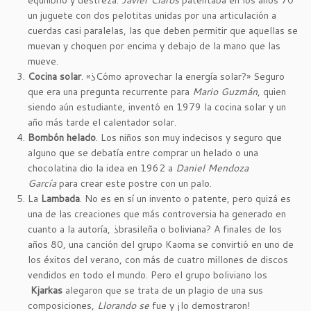
equilibrio y destreza.
Javier Claros
patentaba en los años 70
un juguete con dos pelotitas unidas por una articulación a
cuerdas casi paralelas, las que deben permitir que aquellas se
muevan y choquen por encima y debajo de la mano que las
mueve.
Cocina solar
. «¿Cómo aprovechar la energía solar?» Seguro
que era una pregunta recurrente para
Mario Guzmán
, quien
siendo aún estudiante, inventó en 1979 la cocina solar y un
año más tarde el calentador solar.
Bombón helado
. Los niños son muy indecisos y seguro que
alguno que se debatía entre comprar un helado o una
chocolatina dio la idea en 1962 a
Daniel Mendoza
García
para crear este postre con un palo.
La
Lambada
. No es en sí un invento o patente, pero quizá es
una de las creaciones que más controversia ha generado en
cuanto a la autoría, ¿brasileña o boliviana? A finales de los
años 80, una canción del grupo Kaoma se convirtió en uno de
los éxitos del verano, con más de cuatro millones de discos
vendidos en todo el mundo. Pero el grupo boliviano los
Kjarkas
alegaron que se trata de un plagio de una sus
composiciones,
Llorando se
fue y ¡lo demostraron!