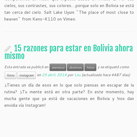
cielos, sus contrastes, sus colores….porque solo en Bolivia se está
tan cerca del cielo. Salt Lake Uyuni ~The place of most close to
heaven~ from Kens-K110 on Vimeo.
15 razones para estar en Bolivia ahora
mismo
Esta entrada se publicó en
y se etiquetó como
aventura
destinos
fotos
en
25 abril, 2014
por
Lou
(actualizado hace 4487 dias)
fotos
instagram
¿Tienes un día de esos en lo que solo piensas en escapar de la
rutina? ¿Tu mente está en otra parte? En este momento, hay
mucha gente que ya está de vacaciones en Bolivia y !nos dan
envidia vía Instagram!