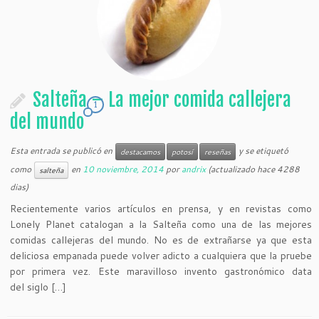
Salteña – La mejor comida callejera
1
del mundo
Esta entrada se publicó en
y se etiquetó
destacamos
potosí
reseñas
como
en
10 noviembre, 2014
por
andrix
(actualizado hace 4288
salteña
dias)
Recientemente varios artículos en prensa, y en revistas como
Lonely Planet catalogan a la Salteña como una de las mejores
comidas callejeras del mundo. No es de extrañarse ya que esta
deliciosa empanada puede volver adicto a cualquiera que la pruebe
por primera vez. Este maravilloso invento gastronómico data
del siglo […]