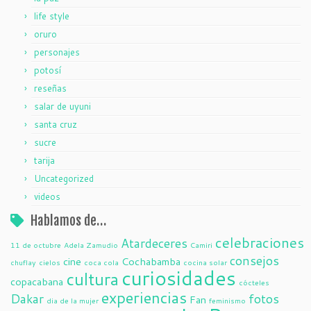
life style
oruro
personajes
potosí
reseñas
salar de uyuni
santa cruz
sucre
tarija
Uncategorized
videos
Hablamos de…
celebraciones
Atardeceres
11 de octubre
Adela Zamudio
Camiri
consejos
cine
Cochabamba
chuflay
cielos
coca cola
cocina solar
curiosidades
cultura
copacabana
cócteles
experiencias
Dakar
fotos
Fan
dia de la mujer
feminismo