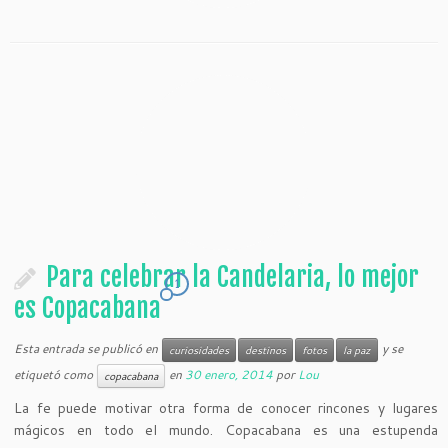
Para celebrar la Candelaria, lo mejor
1
es Copacabana
Esta entrada se publicó en
y se
curiosidades
destinos
fotos
la paz
etiquetó como
en
30 enero, 2014
por
Lou
copacabana
La fe puede motivar otra forma de conocer rincones y lugares
mágicos en todo el mundo. Copacabana es una estupenda