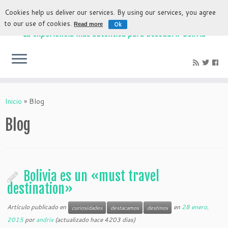
Cookies help us deliver our services. By using our services, you agree
to our use of cookies.
Ok
Read more
La experiencia más auténtica para descubrir Bolivia
Inicio
»
Blog
Blog
Bolivia es un «must travel
destination»
Artículo publicado en
en
28 enero,
curiosidades
destacamos
destinos
2015
por
andrix
(actualizado hace 4203 dias)