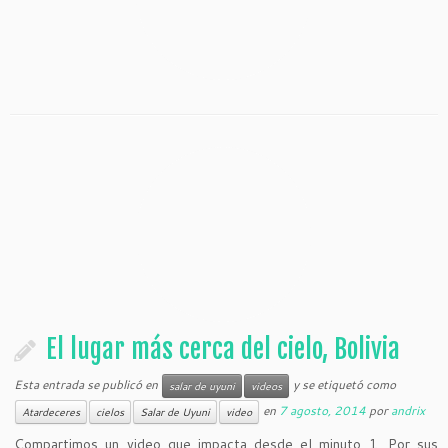
El lugar más cerca del cielo, Bolivia
Esta entrada se publicó en
y se etiquetó como
salar de uyuni
videos
en
7 agosto, 2014
por
andrix
Atardeceres
cielos
Salar de Uyuni
video
Compartimos un video que impacta desde el minuto 1. Por sus