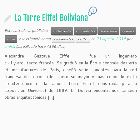
1
La Torre Eiffel Boliviana
Esta entrada se publicó en
cochabamba
curiosidades
destacamos
reseñas
y se etiquetó como
en
23 agosto, 2014
por
sucre
curiosidades
La Paz
andrix
(actualizado hace 4366 dias)
Alexandre Gustave Eiffel fue un ingeniero
civil y arquitecto francés. Se graduó en la École centrale des arts
et manufactures de París, diseñó varios puentes para la red
francesa de ferrocarriles, pero su mayor y más conocido éxito
arquitectónico es la famosa Torre Eiffel, construída para la
Exposición Universal de 1889. En Bolivia encontramos también
obras arquitectónicas […]