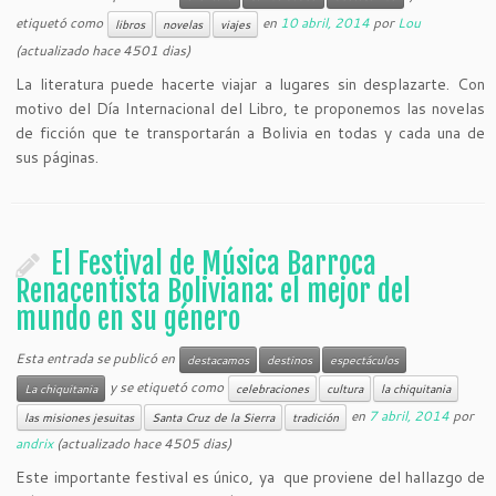
etiquetó como
en
10 abril, 2014
por
Lou
libros
novelas
viajes
(actualizado hace 4501 dias)
La literatura puede hacerte viajar a lugares sin desplazarte. Con
motivo del Día Internacional del Libro, te proponemos las novelas
de ficción que te transportarán a Bolivia en todas y cada una de
sus páginas.
El Festival de Música Barroca
Renacentista Boliviana: el mejor del
mundo en su género
Esta entrada se publicó en
destacamos
destinos
espectáculos
y se etiquetó como
La chiquitania
celebraciones
cultura
la chiquitania
en
7 abril, 2014
por
las misiones jesuitas
Santa Cruz de la Sierra
tradición
andrix
(actualizado hace 4505 dias)
Este importante festival es único, ya que proviene del hallazgo de